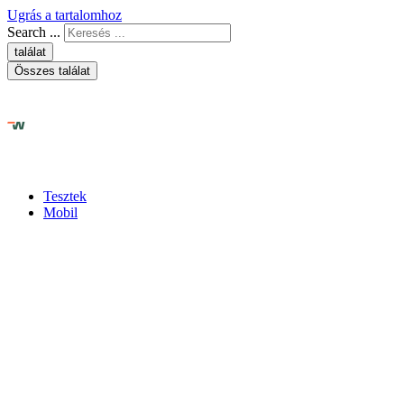
Ugrás a tartalomhoz
Search ...
találat
Összes találat
Tesztek
Mobil