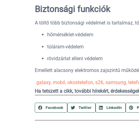
Biztonsági funkciók
A töltő több biztonsági védelmet is tartalmaz, t
hőmérséklet-védelem
túláram-védelem
rövidzárlat elleni védelem
Emellett alacsony elektromos zajszintű működés
galaxy
,
mobil
,
okostelefon
,
s26
,
samsung
,
telef
Ha tetszett a cikk, további hírekért, érdekesség
Facebook
Twitter
LinkedIn
P