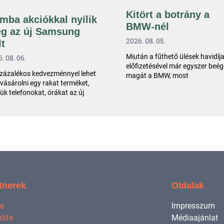
Kitört a botrány a
mba akciókkal nyílik
BMW-nél
g az új Samsung
2026. 08. 05.
lt
Miután a fűthető ülések havidíj
. 08. 06.
előfizetésével már egyszer beég
zázalékos kedvezménnyel lehet
magát a BMW, most
ásárolni egy rakat terméket,
ük telefonokat, órákat az új
tnerek
Oldalak
ne
Impresszum
life
Médiaajánlat