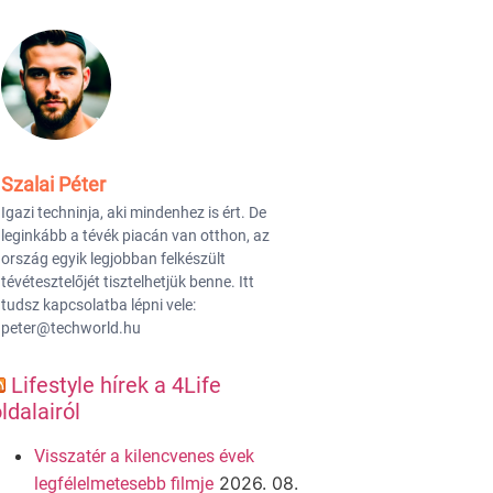
Szalai Péter
Igazi techninja, aki mindenhez is ért. De
leginkább a tévék piacán van otthon, az
ország egyik legjobban felkészült
tévétesztelőjét tisztelhetjük benne. Itt
tudsz kapcsolatba lépni vele:
peter@techworld.hu
Lifestyle hírek a 4Life
ldalairól
Visszatér a kilencvenes évek
2026. 08.
legfélelmetesebb filmje