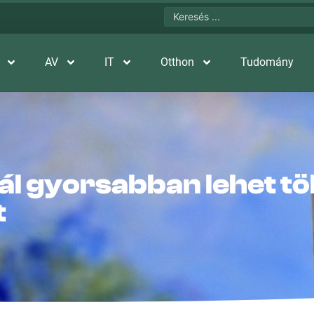
AV
IT
Otthon
Tudomány
l gyorsabban lehet tö
t