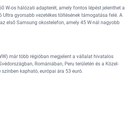
0 W-os hálózati adapterét, amely fontos lépést jelenthet a
6 Ultra gyorsabb vezetékes töltésének támogatása felé. A
et az első Samsung okostelefon, amely 45 W-nál nagyobb
 már több régióban megjelent a vállalat hivatalos
 Svédországban, Romániában, Peru területén és a Közel-
e színben kapható, európai ára 53 euró.