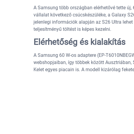
A Samsung több országban elérhetővé tette új, 6
vállalat következő csúcskészüléke, a Galaxy S2
jelenlegi információk alapján az S26 Ultra leh
teljesítményű töltést is képes kezelni.
Elérhetőség és kialakítás
A Samsung 60 W-os adaptere (EP-T6010NBEGWW)
webshopjaiban, így többek között Ausztriában,
Kelet egyes piacain is. A modell kizárólag feket