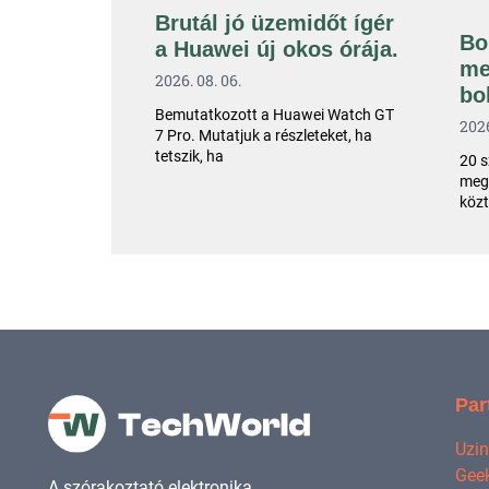
Brutál jó üzemidőt ígér
Bo
a Huawei új okos órája.
me
2026. 08. 06.
bo
Bemutatkozott a Huawei Watch GT
2026
7 Pro. Mutatjuk a részleteket, ha
tetszik, ha
20 s
megv
közt
Par
Uzi
Geek
A szórakoztató elektronika.