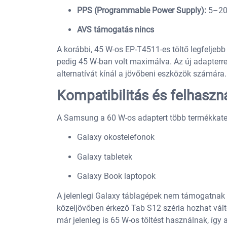
PPS (Programmable Power Supply):
5–20 
AVS támogatás nincs
A korábbi, 45 W-os EP-T4511-es töltő legfeljebb 1
pedig 45 W-ban volt maximálva. Az új adapter
alternatívát kínál a jövőbeni eszközök számára.
Kompatibilitás és felhaszná
A Samsung a 60 W-os adaptert több termékkateg
Galaxy okostelefonok
Galaxy tabletek
Galaxy Book laptopok
A jelenlegi Galaxy táblagépek nem támogatnak 45
közeljövőben érkező Tab S12 széria hozhat vál
már jelenleg is 65 W-os töltést használnak, így a