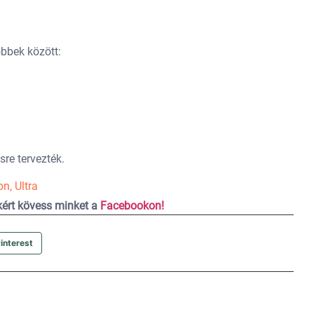
öbbek között:
re tervezték.
on
,
Ultra
ekért kövess minket a
Facebookon!
interest