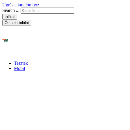
Ugrás a tartalomhoz
Search ...
találat
Összes találat
Tesztek
Mobil