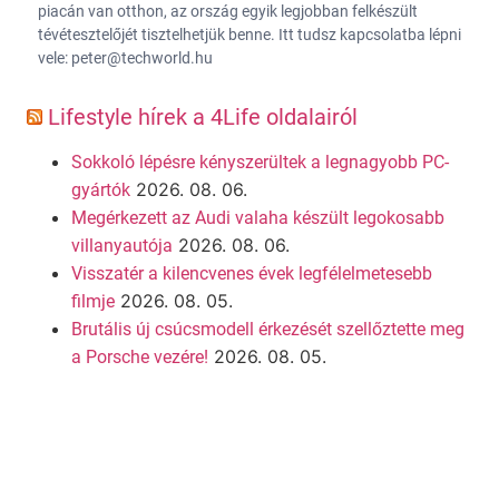
piacán van otthon, az ország egyik legjobban felkészült
tévétesztelőjét tisztelhetjük benne. Itt tudsz kapcsolatba lépni
vele: peter@techworld.hu
Lifestyle hírek a 4Life oldalairól
Sokkoló lépésre kényszerültek a legnagyobb PC-
2026. 08. 06.
gyártók
Megérkezett az Audi valaha készült legokosabb
2026. 08. 06.
villanyautója
Visszatér a kilencvenes évek legfélelmetesebb
2026. 08. 05.
filmje
Brutális új csúcsmodell érkezését szellőztette meg
2026. 08. 05.
a Porsche vezére!