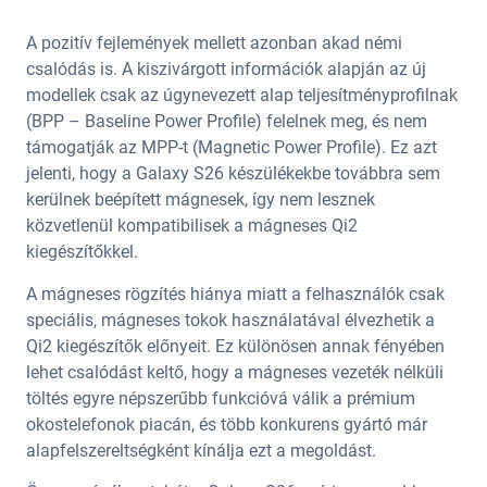
A pozitív fejlemények mellett azonban akad némi
csalódás is. A kiszivárgott információk alapján az új
modellek csak az úgynevezett alap teljesítményprofilnak
(BPP – Baseline Power Profile) felelnek meg, és nem
támogatják az MPP-t (Magnetic Power Profile). Ez azt
jelenti, hogy a Galaxy S26 készülékekbe továbbra sem
kerülnek beépített mágnesek, így nem lesznek
közvetlenül kompatibilisek a mágneses Qi2
kiegészítőkkel.
A mágneses rögzítés hiánya miatt a felhasználók csak
speciális, mágneses tokok használatával élvezhetik a
Qi2 kiegészítők előnyeit. Ez különösen annak fényében
lehet csalódást keltő, hogy a mágneses vezeték nélküli
töltés egyre népszerűbb funkcióvá válik a prémium
okostelefonok piacán, és több konkurens gyártó már
alapfelszereltségként kínálja ezt a megoldást.