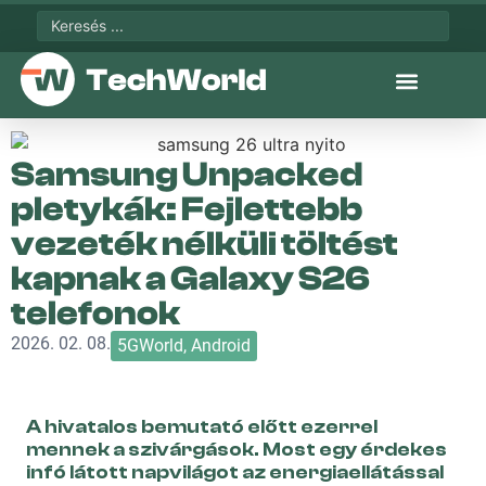
Samsung Unpacked
pletykák: Fejlettebb
vezeték nélküli töltést
kapnak a Galaxy S26
telefonok
2026. 02. 08.
5GWorld
,
Android
A hivatalos bemutató előtt ezerrel
mennek a szivárgások. Most egy érdekes
infó látott napvilágot az energiaellátással