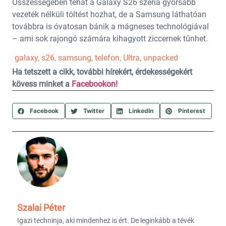
Összességében tehát a Galaxy S26 széria gyorsabb
vezeték nélküli töltést hozhat, de a Samsung láthatóan
továbbra is óvatosan bánik a mágneses technológiával
– ami sok rajongó számára kihagyott ziccernek tűnhet.
galaxy
,
s26
,
samsung
,
telefon
,
Ultra
,
unpacked
Ha tetszett a cikk, további hírekért, érdekességekért
kövess minket a
Facebookon!
Facebook
Twitter
LinkedIn
Pinterest
Szalai Péter
Igazi techninja, aki mindenhez is ért. De leginkább a tévék