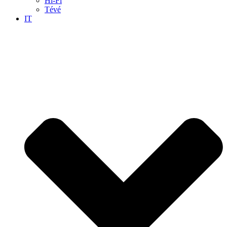
Hi-Fi
Tévé
IT