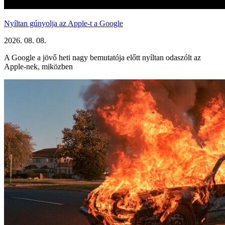
Nyíltan gúnyolja az Apple-t a Google
2026. 08. 08.
A Google a jövő heti nagy bemutatója előtt nyíltan odaszólt az
Apple-nek, miközben