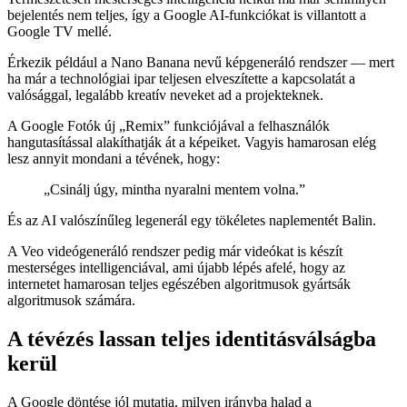
bejelentés nem teljes, így a Google AI-funkciókat is villantott a
Google TV mellé.
Érkezik például a Nano Banana nevű képgeneráló rendszer — mert
ha már a technológiai ipar teljesen elveszítette a kapcsolatát a
valósággal, legalább kreatív neveket ad a projekteknek.
A Google Fotók új „Remix” funkciójával a felhasználók
hangutasítással alakíthatják át a képeiket. Vagyis hamarosan elég
lesz annyit mondani a tévének, hogy:
„Csinálj úgy, mintha nyaralni mentem volna.”
És az AI valószínűleg legenerál egy tökéletes naplementét Balin.
A Veo videógeneráló rendszer pedig már videókat is készít
mesterséges intelligenciával, ami újabb lépés afelé, hogy az
internetet hamarosan teljes egészében algoritmusok gyártsák
algoritmusok számára.
A tévézés lassan teljes identitásválságba
kerül
A Google döntése jól mutatja, milyen irányba halad a