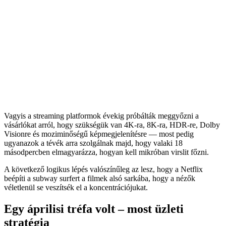
Vagyis a streaming platformok évekig próbálták meggyőzni a
vásárlókat arról, hogy szükségük van 4K-ra, 8K-ra, HDR-re, Dolby
Visionre és moziminőségű képmegjelenítésre — most pedig
ugyanazok a tévék arra szolgálnak majd, hogy valaki 18
másodpercben elmagyarázza, hogyan kell mikróban virslit főzni.
A következő logikus lépés valószínűleg az lesz, hogy a Netflix
beépíti a subway surfert a filmek alsó sarkába, hogy a nézők
véletlenül se veszítsék el a koncentrációjukat.
Egy áprilisi tréfa volt – most üzleti
stratégia