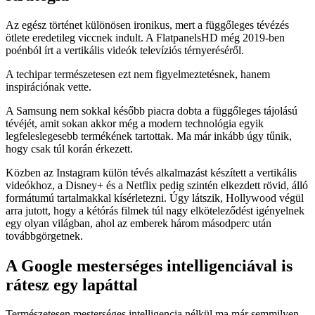
Az egész történet különösen ironikus, mert a függőleges tévézés
ötlete eredetileg viccnek indult. A FlatpanelsHD még 2019-ben
poénból írt a vertikális videók televíziós térnyeréséről.
A techipar természetesen ezt nem figyelmeztetésnek, hanem
inspirációnak vette.
A Samsung nem sokkal később piacra dobta a függőleges tájolású
tévéjét, amit sokan akkor még a modern technológia egyik
legfeleslegesebb termékének tartottak. Ma már inkább úgy tűnik,
hogy csak túl korán érkezett.
Közben az Instagram külön tévés alkalmazást készített a vertikális
videókhoz, a Disney+ és a Netflix pedig szintén elkezdett rövid, álló
formátumú tartalmakkal kísérletezni. Úgy látszik, Hollywood végül
arra jutott, hogy a kétórás filmek túl nagy elköteleződést igényelnek
egy olyan világban, ahol az emberek három másodperc után
továbbgörgetnek.
A Google mesterséges intelligenciával is
rátesz egy lapáttal
Természetesen mesterséges intelligencia nélkül ma már semmilyen