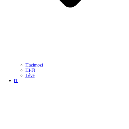
Házimozi
Hi-Fi
Tévé
IT