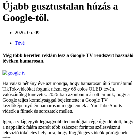
Újabb gusztustalan húzás a
Google-től.
2026. 05. 09.
Tévé
Még több kéretlen reklám lesz a Google TV rendszert használó
tévéken hamarosan.
Ha valaki néhány éve azt mondja, hogy hamarosan álló formátumú
TikTok-videókat fogunk nézni egy 65 colos OLED tévén,
valószínűleg kinevetik. 2026-ban azonban már ott tartunk, hogy a
Google teljes komolysággal bejelentette: a Google TV
kezdőképernyőjén hamarosan megjelennek a YouTube Shorts
videók a filmek és sorozatok mellett.
Igen, a világ egyik legnagyobb technológiai cége úgy döntött, hogy
a nappalink falára szerelt több százezer forintos szélesvásznú
televízió tökéletes hely arra, hogy függőleges videók pörögjenek