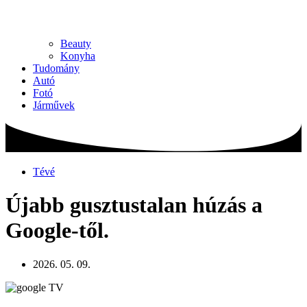
Beauty
Konyha
Tudomány
Autó
Fotó
Járművek
Tévé
Újabb gusztustalan húzás a
Google-től.
2026. 05. 09.