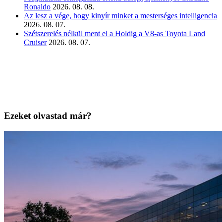
Ronaldo
2026. 08. 08.
Az lesz a vége, hogy kinyír minket a mesterséges intelligencia
2026. 08. 07.
Szétszerelés nélkül ment el a Holdig a V8-as Toyota Land
Cruiser
2026. 08. 07.
Ezeket olvastad már?