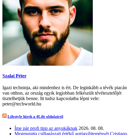
Szalai Péter
Igazi techninja, aki mindenhez is ért. De leginkább a tévék piacán
van otthon, az ország egyik legjobban felkészült tévétesztelőjét
tisztelhetjük benne. Itt tudsz kapcsolatba lépni vele:
peter@techworld.hu
Lifestyle hírek a 4Life oldalairól
Íme pár profi tipp az anyukáknak
2026. 08. 08.
Megmutatta csillagászati értékű autógyűjteményét Cristiano