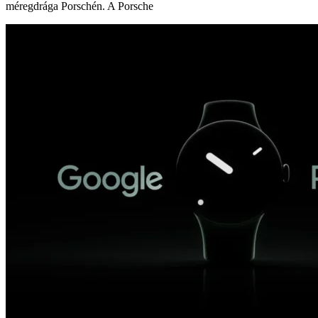
méregdrága Porschén. A Porsche