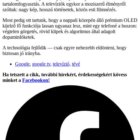
tartalomfogyasztás. A televíziók egykor a moziszerű élményről
szóltak: nagy kép, hosszú történetek, közös esti filmnézés.
Most pedig ott tartunk, hogy a nappali közepén álló prémium OLED
kijelző fő funkciója lassan ugyanaz lesz, mint egy telefoné a buszon:
végtelen görgetés, rövid klipek és algoritmus által adagolt
dopaminlöketek.
A technológia fejlődik — csak egyre nehezebb eldönteni, hogy
biztosan jó irányba.
Google
,
google tv
,
televízió
,
tévé
Ha tetszett a cikk, további hírekért, érdekességekért kövess
minket a
Facebookon!