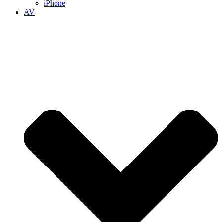
iPhone
AV