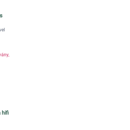
s
vel
 hifi