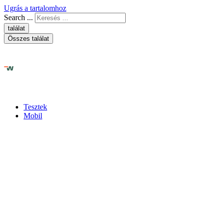
Ugrás a tartalomhoz
Search ...
találat
Összes találat
Tesztek
Mobil