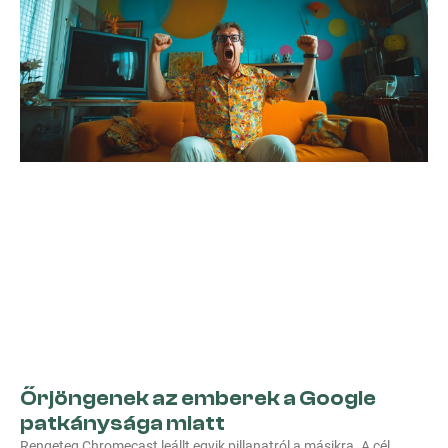
Őrjöngenek az emberek a Google
patkánysága miatt
Rengeteg Chromecast leállt egyik pillanatról a másikra. A cél