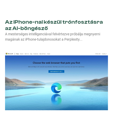
Az iPhone-nal készül trónfosztásra
az AI-böngésző
A mesterséges intelligenciával felvértezve próbálja megnyerni
magának az iPhone-tulajdonosokat a Perplexity