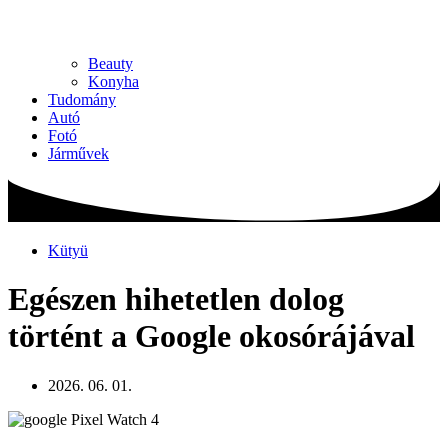
Beauty
Konyha
Tudomány
Autó
Fotó
Járművek
Kütyü
Egészen hihetetlen dolog
történt a Google okosórájával
2026. 06. 01.