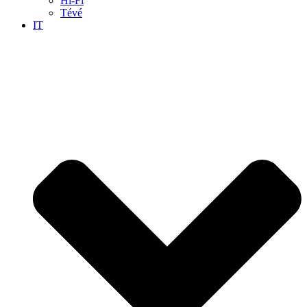
Hi-Fi
Tévé
IT