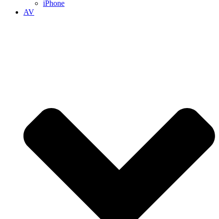
iPhone
AV