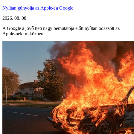
Nyíltan gúnyolja az Apple-t a Google
2026. 08. 08.
A Google a jövő heti nagy bemutatója előtt nyíltan odaszólt az
Apple-nek, miközben