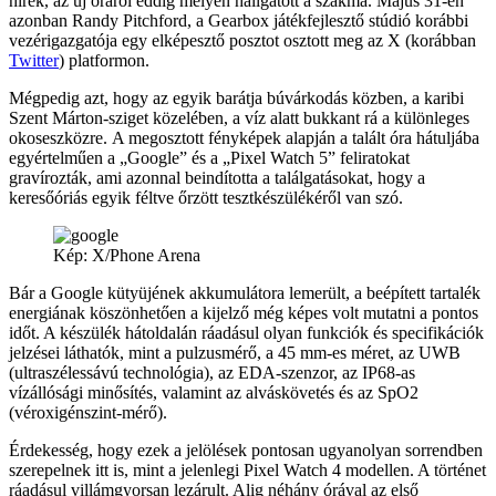
hírek, az új óráról eddig mélyen hallgatott a szakma. Május 31-én
azonban Randy Pitchford, a Gearbox játékfejlesztő stúdió korábbi
vezérigazgatója egy elképesztő posztot osztott meg az X (korábban
Twitter
) platformon.
Mégpedig azt, hogy az egyik barátja búvárkodás közben, a karibi
Szent Márton-sziget közelében, a víz alatt bukkant rá a különleges
okoseszközre. A megosztott fényképek alapján a talált óra hátuljába
egyértelműen a „Google” és a „Pixel Watch 5” feliratokat
gravírozták, ami azonnal beindította a találgatásokat, hogy a
keresőóriás egyik féltve őrzött tesztkészülékéről van szó.
Kép: X/Phone Arena
Bár a Google kütyüjének akkumulátora lemerült, a beépített tartalék
energiának köszönhetően a kijelző még képes volt mutatni a pontos
időt. A készülék hátoldalán ráadásul olyan funkciók és specifikációk
jelzései láthatók, mint a pulzusmérő, a 45 mm-es méret, az UWB
(ultraszélessávú technológia), az EDA-szenzor, az IP68-as
vízállósági minősítés, valamint az alváskövetés és az SpO2
(véroxigénszint-mérő).
Érdekesség, hogy ezek a jelölések pontosan ugyanolyan sorrendben
szerepelnek itt is, mint a jelenlegi Pixel Watch 4 modellen. A történet
ráadásul villámgyorsan lezárult. Alig néhány órával az első