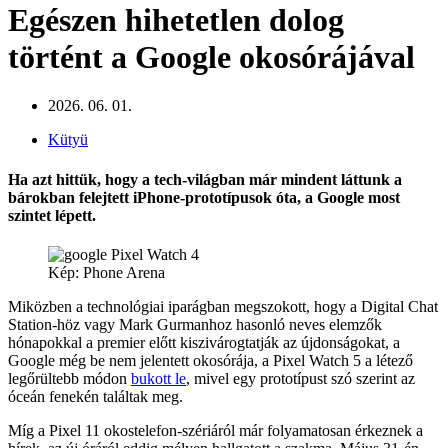
Egészen hihetetlen dolog
történt a Google okosórájával
2026. 06. 01.
Kütyü
Ha azt hittük, hogy a tech-világban már mindent láttunk a
bárokban felejtett iPhone-prototípusok óta, a Google most
szintet lépett.
Kép: Phone Arena
Miközben a technológiai iparágban megszokott, hogy a Digital Chat
Station-höz vagy Mark Gurmanhoz hasonló neves elemzők
hónapokkal a premier előtt kiszivárogtatják az újdonságokat, a
Google még be nem jelentett okosórája, a Pixel Watch 5 a létező
legőrültebb módon
bukott le
, mivel egy prototípust szó szerint az
óceán fenekén találtak meg.
Míg a Pixel 11 okostelefon-szériáról már folyamatosan érkeznek a