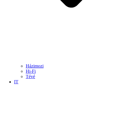
Házimozi
Hi-Fi
Tévé
IT