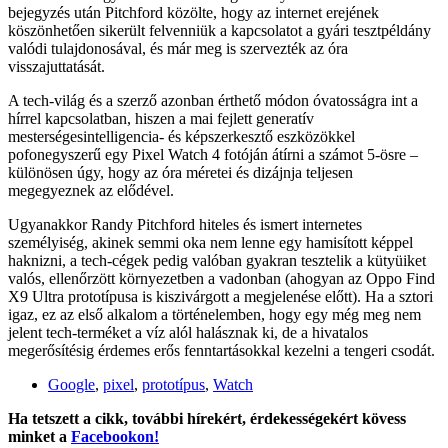
bejegyzés után Pitchford közölte, hogy az internet erejének
köszönhetően sikerült felvenniük a kapcsolatot a gyári tesztpéldány
valódi tulajdonosával, és már meg is szervezték az óra
visszajuttatását.
A tech-világ és a szerző azonban érthető módon óvatosságra int a
hírrel kapcsolatban, hiszen a mai fejlett generatív
mesterségesintelligencia- és képszerkesztő eszközökkel
pofonegyszerű egy Pixel Watch 4 fotóján átírni a számot 5-ösre –
különösen úgy, hogy az óra méretei és dizájnja teljesen
megegyeznek az elődével.
Ugyanakkor Randy Pitchford hiteles és ismert internetes
személyiség, akinek semmi oka nem lenne egy hamisított képpel
haknizni, a tech-cégek pedig valóban gyakran tesztelik a kütyüiket
valós, ellenőrzött környezetben a vadonban (ahogyan az Oppo Find
X9 Ultra prototípusa is kiszivárgott a megjelenése előtt). Ha a sztori
igaz, ez az első alkalom a történelemben, hogy egy még meg nem
jelent tech-terméket a víz alól halásznak ki, de a hivatalos
megerősítésig érdemes erős fenntartásokkal kezelni a tengeri csodát.
Google
,
pixel
,
prototípus
,
Watch
Ha tetszett a cikk, további hírekért, érdekességekért kövess
minket a
Facebookon!