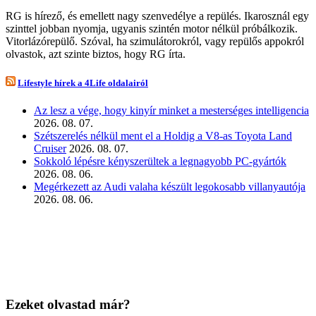
RG is hírező, és emellett nagy szenvedélye a repülés. Ikarosznál egy
szinttel jobban nyomja, ugyanis szintén motor nélkül próbálkozik.
Vitorlázórepülő. Szóval, ha szimulátorokról, vagy repülős appokról
olvastok, azt szinte biztos, hogy RG írta.
Lifestyle hírek a 4Life oldalairól
Az lesz a vége, hogy kinyír minket a mesterséges intelligencia
2026. 08. 07.
Szétszerelés nélkül ment el a Holdig a V8-as Toyota Land
Cruiser
2026. 08. 07.
Sokkoló lépésre kényszerültek a legnagyobb PC-gyártók
2026. 08. 06.
Megérkezett az Audi valaha készült legokosabb villanyautója
2026. 08. 06.
Ezeket olvastad már?