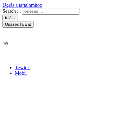
Ugrás a tartalomhoz
Search ...
találat
Összes találat
Tesztek
Mobil