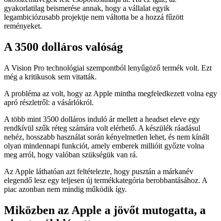
gyakorlatilag beismerése annak, hogy a vállalat egyik
legambiciózusabb projektje nem váltotta be a hozzá fűzött
reményeket.
A 3500 dolláros valóság
A Vision Pro technológiai szempontból lenyűgöző termék volt. Ezt
még a kritikusok sem vitatták.
A probléma az volt, hogy az Apple mintha megfeledkezett volna egy
apró részletről: a vásárlókról.
A több mint 3500 dolláros induló ár mellett a headset eleve egy
rendkívül szűk réteg számára volt elérhető. A készülék ráadásul
nehéz, hosszabb használat során kényelmetlen lehet, és nem kínált
olyan mindennapi funkciót, amely emberek millióit győzte volna
meg arról, hogy valóban szükségük van rá.
Az Apple láthatóan azt feltételezte, hogy pusztán a márkanév
elegendő lesz egy teljesen új termékkategória berobbantásához. A
piac azonban nem mindig működik így.
Miközben az Apple a jövőt mutogatta, a