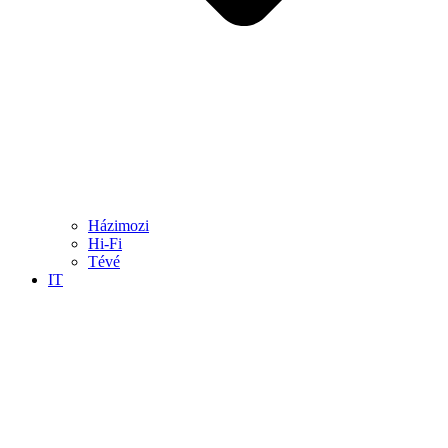
Házimozi
Hi-Fi
Tévé
IT