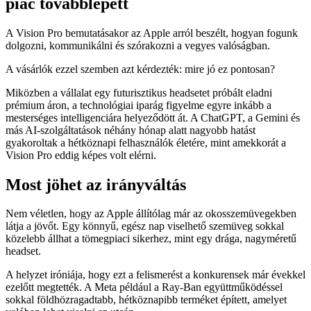
piac továbblépett
A Vision Pro bemutatásakor az Apple arról beszélt, hogyan fogunk
dolgozni, kommunikálni és szórakozni a vegyes valóságban.
A vásárlók ezzel szemben azt kérdezték: mire jó ez pontosan?
Miközben a vállalat egy futurisztikus headsetet próbált eladni
prémium áron, a technológiai iparág figyelme egyre inkább a
mesterséges intelligenciára helyeződött át. A ChatGPT, a Gemini és
más AI-szolgáltatások néhány hónap alatt nagyobb hatást
gyakoroltak a hétköznapi felhasználók életére, mint amekkorát a
Vision Pro eddig képes volt elérni.
Most jöhet az irányváltás
Nem véletlen, hogy az Apple állítólag már az okosszemüvegekben
látja a jövőt. Egy könnyű, egész nap viselhető szemüveg sokkal
közelebb állhat a tömegpiaci sikerhez, mint egy drága, nagyméretű
headset.
A helyzet iróniája, hogy ezt a felismerést a konkurensek már évekkel
ezelőtt megtették. A Meta például a Ray-Ban együttműködéssel
sokkal földhözragadtabb, hétköznapibb terméket épített, amelyet