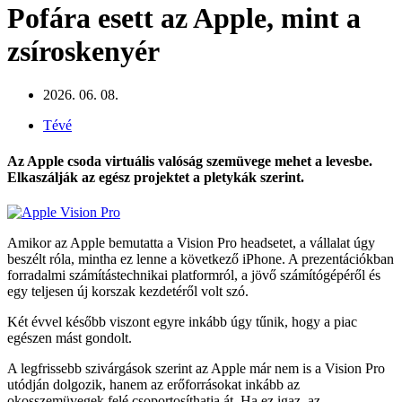
Pofára esett az Apple, mint a
zsíroskenyér
2026. 06. 08.
Tévé
Az Apple csoda virtuális valóság szemüvege mehet a levesbe.
Elkaszálják az egész projektet a pletykák szerint.
Amikor az Apple bemutatta a Vision Pro headsetet, a vállalat úgy
beszélt róla, mintha ez lenne a következő iPhone. A prezentációkban
forradalmi számítástechnikai platformról, a jövő számítógépéről és
egy teljesen új korszak kezdetéről volt szó.
Két évvel később viszont egyre inkább úgy tűnik, hogy a piac
egészen mást gondolt.
A legfrissebb szivárgások szerint az Apple már nem is a Vision Pro
utódján dolgozik, hanem az erőforrásokat inkább az
okosszemüvegek felé csoportosíthatja át. Ha ez igaz, az