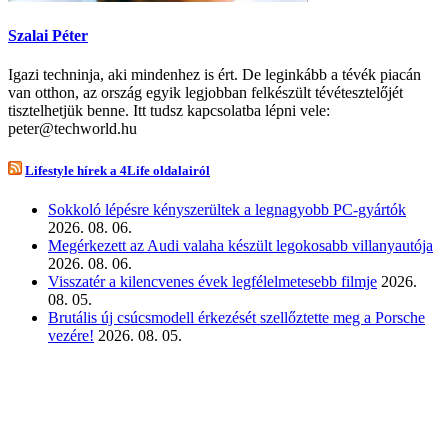
Szalai Péter
Igazi techninja, aki mindenhez is ért. De leginkább a tévék piacán
van otthon, az ország egyik legjobban felkészült tévétesztelőjét
tisztelhetjük benne. Itt tudsz kapcsolatba lépni vele:
peter@techworld.hu
Lifestyle hírek a 4Life oldalairól
Sokkoló lépésre kényszerültek a legnagyobb PC-gyártók
2026. 08. 06.
Megérkezett az Audi valaha készült legokosabb villanyautója
2026. 08. 06.
Visszatér a kilencvenes évek legfélelmetesebb filmje
2026.
08. 05.
Brutális új csúcsmodell érkezését szellőztette meg a Porsche
vezére!
2026. 08. 05.