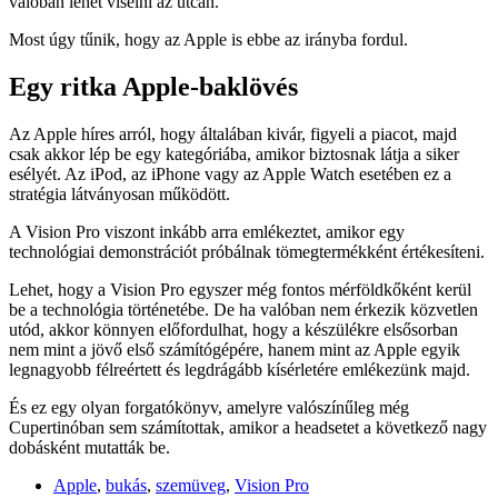
valóban lehet viselni az utcán.
Most úgy tűnik, hogy az Apple is ebbe az irányba fordul.
Egy ritka Apple-baklövés
Az Apple híres arról, hogy általában kivár, figyeli a piacot, majd
csak akkor lép be egy kategóriába, amikor biztosnak látja a siker
esélyét. Az iPod, az iPhone vagy az Apple Watch esetében ez a
stratégia látványosan működött.
A Vision Pro viszont inkább arra emlékeztet, amikor egy
technológiai demonstrációt próbálnak tömegtermékként értékesíteni.
Lehet, hogy a Vision Pro egyszer még fontos mérföldkőként kerül
be a technológia történetébe. De ha valóban nem érkezik közvetlen
utód, akkor könnyen előfordulhat, hogy a készülékre elsősorban
nem mint a jövő első számítógépére, hanem mint az Apple egyik
legnagyobb félreértett és legdrágább kísérletére emlékezünk majd.
És ez egy olyan forgatókönyv, amelyre valószínűleg még
Cupertinóban sem számítottak, amikor a headsetet a következő nagy
dobásként mutatták be.
Apple
,
bukás
,
szemüveg
,
Vision Pro