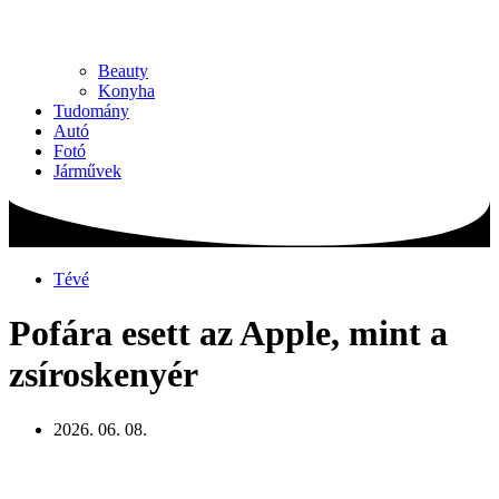
Beauty
Konyha
Tudomány
Autó
Fotó
Járművek
Tévé
Pofára esett az Apple, mint a
zsíroskenyér
2026. 06. 08.