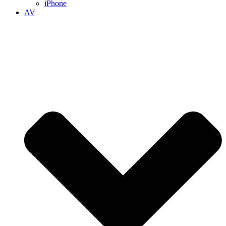
iPhone
AV