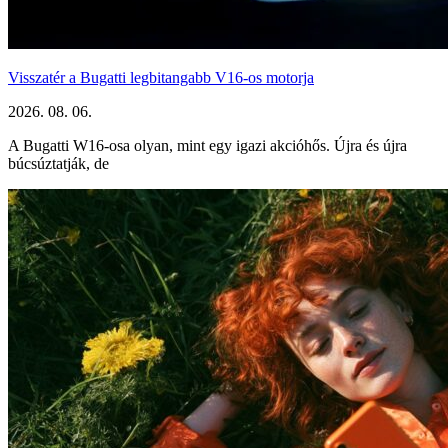
Visszatér a Bugatti legbitangabb V16-os motorja
2026. 08. 06.
A Bugatti W16-osa olyan, mint egy igazi akcióhős. Újra és újra
búcsúztatják, de