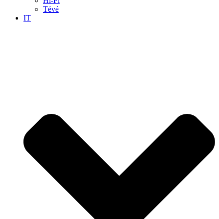
Hi-Fi
Tévé
IT