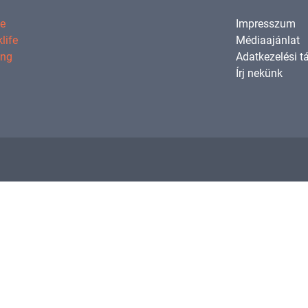
ne
Impresszum
life
Médiaajánlat
ing
Adatkezelési t
Írj nekünk