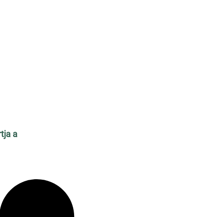
tja a
ű