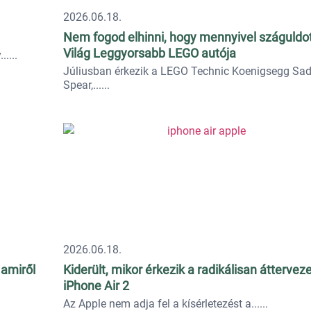
2026.06.18.
Nem fogod elhinni, hogy mennyivel száguldot
Világ Leggyorsabb LEGO autója
..
Júliusban érkezik a LEGO Technic Koenigsegg Sada
Spear,...
2026.06.18.
 amiről
Kiderült, mikor érkezik a radikálisan átterveze
iPhone Air 2
Az Apple nem adja fel a kísérletezést a...