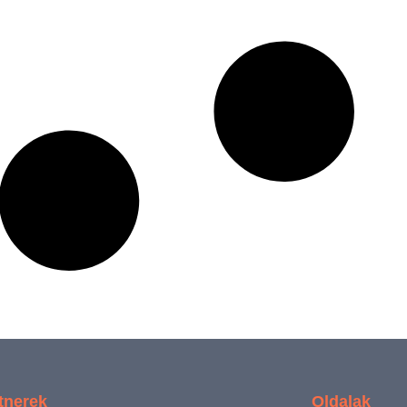
tnerek
Oldalak