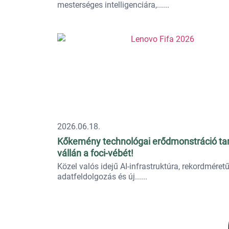
mesterséges intelligenciára,...
2026.06.18.
Kőkemény technológai erődmonstráció tar
vállán a foci-vébét!
Közel valós idejű AI-infrastruktúra, rekordméret
adatfeldolgozás és új...