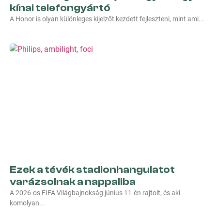
kínai telefongyártó
A Honor is olyan különleges kijelzőt kezdett fejleszteni, mint ami
Ezek a tévék stadionhangulatot
varázsolnak a nappaliba
A 2026-os FIFA Világbajnokság június 11-én rajtolt, és aki
komolyan