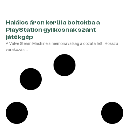
Halálos áron kerül a boltokba a
PlayStation gyilkosnak szánt
játékgép
A Valve Steam Machine a memóriaválság áldozata lett. Hosszú
várakozás