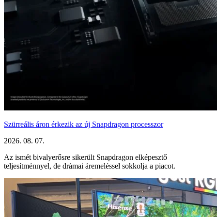
Szürreális áron érkezik az új Snapdragon processzor
2026. 08. 07.
Az ismét bivalyerősre sikerült Snapdragon elképesztő
teljesítménnyel, de drámai áremeléssel sokkolja a piacot.