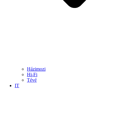
Házimozi
Hi-Fi
Tévé
IT