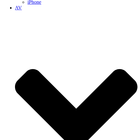
iPhone
AV