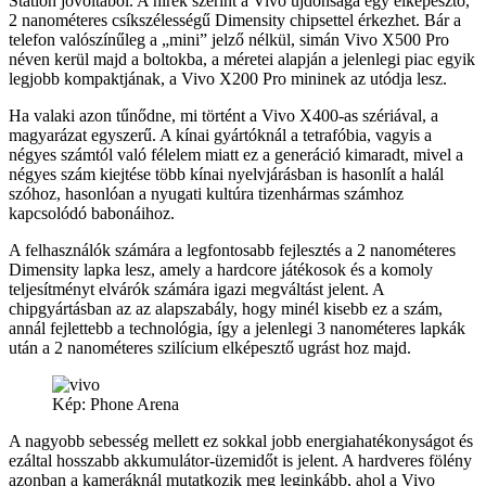
Station jóvoltából. A hírek szerint a Vivo újdonsága egy elképesztő,
2 nanométeres csíkszélességű Dimensity chipsettel érkezhet. Bár a
telefon valószínűleg a „mini” jelző nélkül, simán Vivo X500 Pro
néven kerül majd a boltokba, a méretei alapján a jelenlegi piac egyik
legjobb kompaktjának, a Vivo X200 Pro mininek az utódja lesz.
Ha valaki azon tűnődne, mi történt a Vivo X400-as szériával, a
magyarázat egyszerű. A kínai gyártóknál a tetrafóbia, vagyis a
négyes számtól való félelem miatt ez a generáció kimaradt, mivel a
négyes szám kiejtése több kínai nyelvjárásban is hasonlít a halál
szóhoz, hasonlóan a nyugati kultúra tizenhármas számhoz
kapcsolódó babonáihoz.
A felhasználók számára a legfontosabb fejlesztés a 2 nanométeres
Dimensity lapka lesz, amely a hardcore játékosok és a komoly
teljesítményt elvárók számára igazi megváltást jelent. A
chipgyártásban az az alapszabály, hogy minél kisebb ez a szám,
annál fejlettebb a technológia, így a jelenlegi 3 nanométeres lapkák
után a 2 nanométeres szilícium elképesztő ugrást hoz majd.
Kép: Phone Arena
A nagyobb sebesség mellett ez sokkal jobb energiahatékonyságot és
ezáltal hosszabb akkumulátor-üzemidőt is jelent. A hardveres fölény
azonban a kameráknál mutatkozik meg leginkább, ahol a Vivo