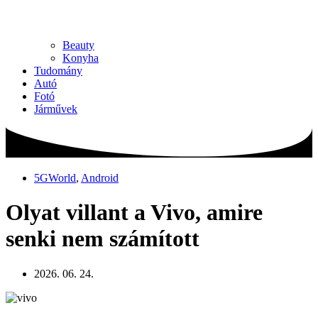
Beauty
Konyha
Tudomány
Autó
Fotó
Járművek
5GWorld
,
Android
Olyat villant a Vivo, amire
senki nem számított
2026. 06. 24.