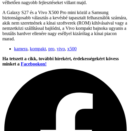
vélhetően nagyobb fejlesztéseket villant majd.
A Galaxy S27 és a Vivo X500 Pro mini közül a Samsung
biztonságosabb választás a kevésbé tapasztalt felhasználók számára,
akik nem szeretnének a kínai szoftverek (ROM) kihívásaival vagy a
nemzetközi szállítással bajlódni, a Vivo kompakt bajnoka ugyanis a
brutális hardver ellenére nagy eséllyel kizárólag a kínai piacon
marad.
kamera
,
kompakt
,
pro
,
vivo
,
x500
Ha tetszett a cikk, további hírekért, érdekességekért kövess
minket a
Facebookon!