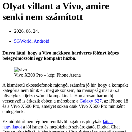
Olyat villant a Vivo, amire
senki nem számított
2026. 06. 24.
5GWorld
,
Android
Durva látni, hogy a Vivo mekkora hardveres fölényt képes
belegyömöszölni egy kompakt házba.
Vivo X300 Pro – kép: Phone Arena
A kisméretű okostelefonok rajongói számára jó hír, hogy a kompakt
kategória nem tűnik el, még akkor sem, ha manapság már a 6,3
hüvelykes kijelző számít kompaktnak. Hamarosan három új
versenyző is érkezik ebben a méretben: a
Galaxy S27
, az iPhone 18
és a Vivo X500 Pro, amelyet sokan csak Vivo X500 Pro miniként
emlegetnek.
Ez utóbbiról nemrégiben rendkívül izgalmas pletykák
láttak
napvilágot
a jól ismert és megbízható szivárogtató, Digital Chat