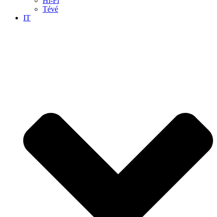
Hi-Fi
Tévé
IT