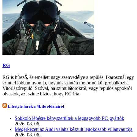
RG
RG is hírező, és emellett nagy szenvedélye a repülés. Ikarosznál egy
szinttel jobban nyomja, ugyanis szintén motor nélkül próbálkozik.
Vitorlázórepülő. Szóval, ha szimulátorokról, vagy repülős appokról
olvastok, azt szinte biztos, hogy RG írta.
Lifestyle hírek a 4Life oldalairól
Sokkoló lépésre kényszerültek a legnagyobb PC-gyártók
2026. 08. 06.
Megérkezett az Audi valaha készült legokosabb villanyautója
2026. 08. 06.