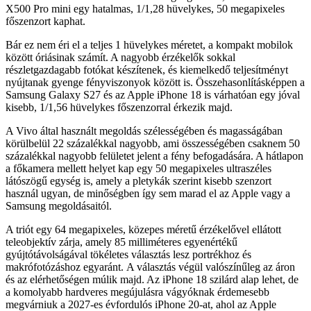
X500 Pro mini egy hatalmas, 1/1,28 hüvelykes, 50 megapixeles
főszenzort kaphat.
Bár ez nem éri el a teljes 1 hüvelykes méretet, a kompakt mobilok
között óriásinak számít. A nagyobb érzékelők sokkal
részletgazdagabb fotókat készítenek, és kiemelkedő teljesítményt
nyújtanak gyenge fényviszonyok között is. Összehasonlításképpen a
Samsung Galaxy S27 és az Apple iPhone 18 is várhatóan egy jóval
kisebb, 1/1,56 hüvelykes főszenzorral érkezik majd.
A Vivo által használt megoldás szélességében és magasságában
körülbelül 22 százalékkal nagyobb, ami összességében csaknem 50
százalékkal nagyobb felületet jelent a fény befogadására. A hátlapon
a főkamera mellett helyet kap egy 50 megapixeles ultraszéles
látószögű egység is, amely a pletykák szerint kisebb szenzort
használ ugyan, de minőségben így sem marad el az Apple vagy a
Samsung megoldásaitól.
A triót egy 64 megapixeles, közepes méretű érzékelővel ellátott
teleobjektív zárja, amely 85 milliméteres egyenértékű
gyújtótávolságával tökéletes választás lesz portrékhoz és
makrófotózáshoz egyaránt. A választás végül valószínűleg az áron
és az elérhetőségen múlik majd. Az iPhone 18 szilárd alap lehet, de
a komolyabb hardveres megújulásra vágyóknak érdemesebb
megvárniuk a 2027-es évfordulós iPhone 20-at, ahol az Apple