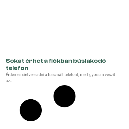
Sokat érhet a fiókban búslakodó
telefon
Érdemes sietve eladni a használt telefont, mert gyorsan veszít
az