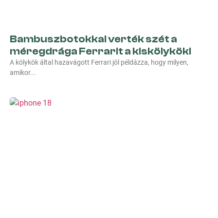
Bambuszbotokkal verték szét a
méregdrága Ferrarit a kiskölykök!
A kölykök által hazavágott Ferrari jól példázza, hogy milyen,
amikor