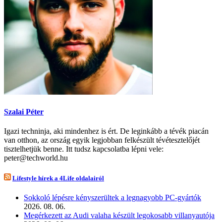
Szalai Péter
Igazi techninja, aki mindenhez is ért. De leginkább a tévék piacán
van otthon, az ország egyik legjobban felkészült tévétesztelőjét
tisztelhetjük benne. Itt tudsz kapcsolatba lépni vele:
peter@techworld.hu
Lifestyle hírek a 4Life oldalairól
Sokkoló lépésre kényszerültek a legnagyobb PC-gyártók
2026. 08. 06.
Megérkezett az Audi valaha készült legokosabb villanyautója