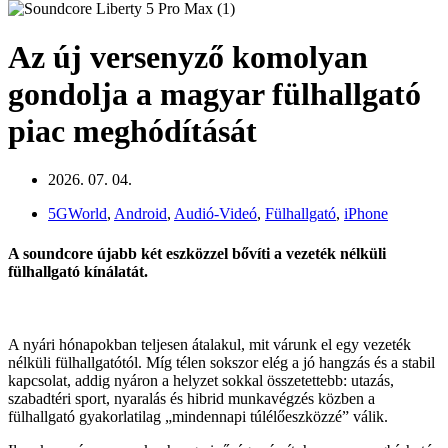
Az új versenyző komolyan
gondolja a magyar fülhallgató
piac meghódítását
2026. 07. 04.
5GWorld
,
Android
,
Audió-Videó
,
Fülhallgató
,
iPhone
A soundcore újabb két eszközzel bővíti a vezeték nélküli
fülhallgató kínálatát.
A nyári hónapokban teljesen átalakul, mit várunk el egy vezeték
nélküli fülhallgatótól. Míg télen sokszor elég a jó hangzás és a stabil
kapcsolat, addig nyáron a helyzet sokkal összetettebb: utazás,
szabadtéri sport, nyaralás és hibrid munkavégzés közben a
fülhallgató gyakorlatilag „mindennapi túlélőeszközzé” válik.