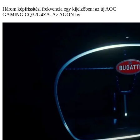
Három képfrissítési frekvencia egy kijelzőben: az új AOC
GAMING CQ32G4ZA. Az AGON by