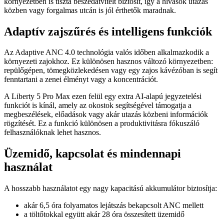
környezetben is tiszta beszédátvitelt biztosít, így a hívások utazás
közben vagy forgalmas utcán is jól érthetők maradnak.
Adaptív zajszűrés és intelligens funkciók
Az Adaptive ANC 4.0 technológia valós időben alkalmazkodik a
környezeti zajokhoz. Ez különösen hasznos változó környezetben:
repülőgépen, tömegközlekedésen vagy egy zajos kávézóban is segít
fenntartani a zenei élményt vagy a koncentrációt.
A Liberty 5 Pro Max ezen felül egy extra AI-alapú jegyzetelési
funkciót is kínál, amely az okostok segítségével támogatja a
megbeszélések, előadások vagy akár utazás közbeni információk
rögzítését. Ez a funkció különösen a produktivitásra fókuszáló
felhasználóknak lehet hasznos.
Üzemidő, kapcsolat és mindennapi
használat
A hosszabb használatot egy nagy kapacitású akkumulátor biztosítja:
akár 6,5 óra folyamatos lejátszás bekapcsolt ANC mellett
a töltőtokkal együtt akár 28 óra összesített üzemidő