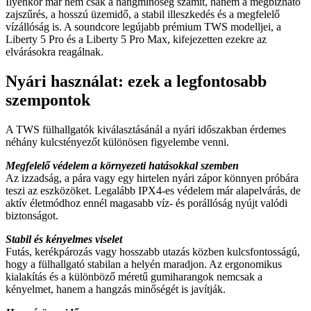
Ilyenkor már nem csak a hangminőség számít, hanem a megbízható
zajszűrés, a hosszú üzemidő, a stabil illeszkedés és a megfelelő
vízállóság is. A soundcore legújabb prémium TWS modelljei, a
Liberty 5 Pro és a Liberty 5 Pro Max, kifejezetten ezekre az
elvárásokra reagálnak.
Nyári használat: ezek a legfontosabb
szempontok
A TWS fülhallgatók kiválasztásánál a nyári időszakban érdemes
néhány kulcstényezőt különösen figyelembe venni.
Megfelelő védelem a környezeti hatásokkal szemben
Az izzadság, a pára vagy egy hirtelen nyári zápor könnyen próbára
teszi az eszközöket. Legalább IPX4-es védelem már alapelvárás, de
aktív életmódhoz ennél magasabb víz- és porállóság nyújt valódi
biztonságot.
Stabil és kényelmes viselet
Futás, kerékpározás vagy hosszabb utazás közben kulcsfontosságú,
hogy a fülhallgató stabilan a helyén maradjon. Az ergonomikus
kialakítás és a különböző méretű gumiharangok nemcsak a
kényelmet, hanem a hangzás minőségét is javítják.