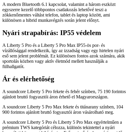
A modern Bluetooth 6.1 kapcsolat, valamint a három eszközt
egyszerre kezelő többpontos csatlakozás lehetővé teszi a
zökkenőmentes váltást telefon, tablet és laptop között, ami
különösen a hibrid munkavégzés során jelent előnyt.
Nyári strapabírás: IP55 védelem
A Liberty 5 Pro és a Liberty 5 Pro Max IP55-ös por- és
vízállósággal rendelkezik, így az izzadság vagy egy hirtelen nyári
eső sem jelent problémát. Ez különösen fontos azok számára, akik
sportolás közben vagy aktív életmód mellett használják a
fülhallgatót.
Ár és elérhetőség
A soundcore Liberty 5 Pro fekete és fehér színben, 75 190 forintos
ajánlott bruttó fogyasztói áron érhető el Magyarországon.
A soundcore Liberty 5 Pro Max fekete és titánarany színben, 104
900 forintos ajánlott bruttó fogyasztói áron vásárolható meg.
A soundcore Liberty 5 Pro és Liberty 5 Pro Max egyértelműen a
prémium TWS kategóriát célozza, különös tekintettel a nyári