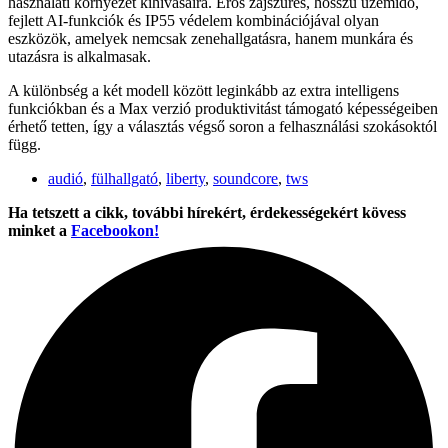
használati környezet kihívásaira. Erős zajszűrés, hosszú üzemidő,
fejlett AI-funkciók és IP55 védelem kombinációjával olyan
eszközök, amelyek nemcsak zenehallgatásra, hanem munkára és
utazásra is alkalmasak.
A különbség a két modell között leginkább az extra intelligens
funkciókban és a Max verzió produktivitást támogató képességeiben
érhető tetten, így a választás végső soron a felhasználási szokásoktól
függ.
audió
,
fülhallgató
,
liberty
,
soundcore
,
tws
Ha tetszett a cikk, további hírekért, érdekességekért kövess
minket a
Facebookon!