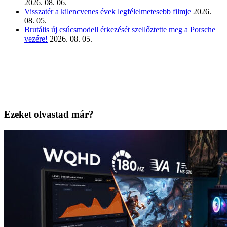
2026. 08. 06.
Visszatér a kilencvenes évek legfélelmetesebb filmje
2026.
08. 05.
Brutális új csúcsmodell érkezését szellőztette meg a Porsche
vezére!
2026. 08. 05.
Ezeket olvastad már?