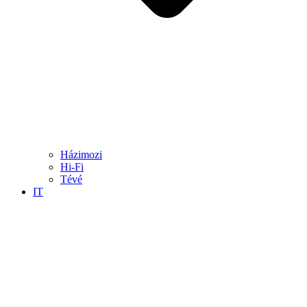
Házimozi
Hi-Fi
Tévé
IT