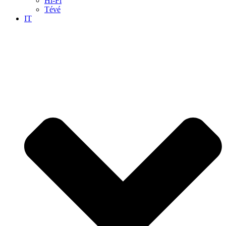
Hi-Fi
Tévé
IT