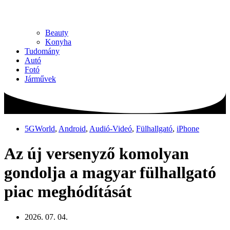
Beauty
Konyha
Tudomány
Autó
Fotó
Járművek
5GWorld
,
Android
,
Audió-Videó
,
Fülhallgató
,
iPhone
Az új versenyző komolyan
gondolja a magyar fülhallgató
piac meghódítását
2026. 07. 04.