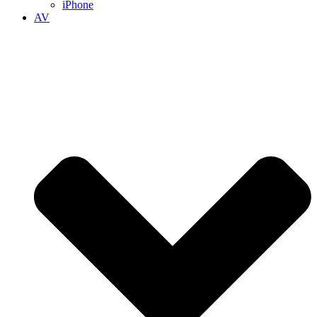
iPhone
AV