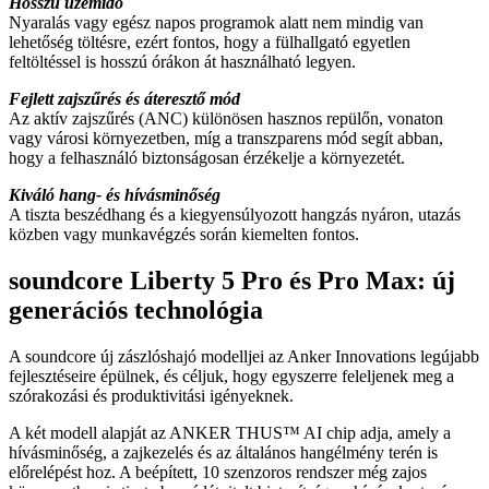
Hosszú üzemidő
Nyaralás vagy egész napos programok alatt nem mindig van
lehetőség töltésre, ezért fontos, hogy a fülhallgató egyetlen
feltöltéssel is hosszú órákon át használható legyen.
Fejlett zajszűrés és áteresztő mód
Az aktív zajszűrés (ANC) különösen hasznos repülőn, vonaton
vagy városi környezetben, míg a transzparens mód segít abban,
hogy a felhasználó biztonságosan érzékelje a környezetét.
Kiváló hang- és hívásminőség
A tiszta beszédhang és a kiegyensúlyozott hangzás nyáron, utazás
közben vagy munkavégzés során kiemelten fontos.
soundcore Liberty 5 Pro és Pro Max: új
generációs technológia
A soundcore új zászlóshajó modelljei az Anker Innovations legújabb
fejlesztéseire épülnek, és céljuk, hogy egyszerre feleljenek meg a
szórakozási és produktivitási igényeknek.
A két modell alapját az ANKER THUS™ AI chip adja, amely a
hívásminőség, a zajkezelés és az általános hangélmény terén is
előrelépést hoz. A beépített, 10 szenzoros rendszer még zajos