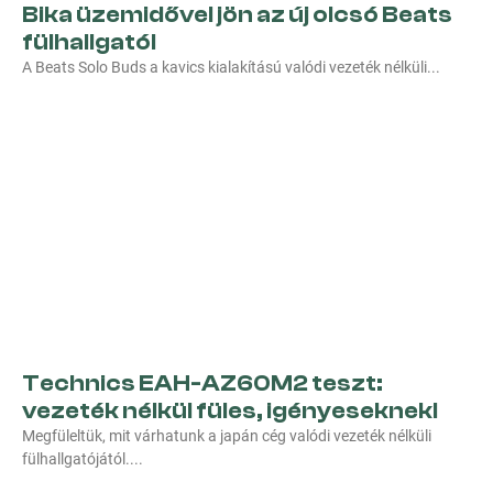
Bika üzemidővel jön az új olcsó Beats
fülhallgató!
A Beats Solo Buds a kavics kialakítású valódi vezeték nélküli
Technics EAH-AZ60M2 teszt:
vezeték nélkül füles, igényeseknek!
Megfüleltük, mit várhatunk a japán cég valódi vezeték nélküli
fülhallgatójától.