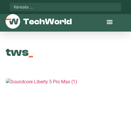
tws
_