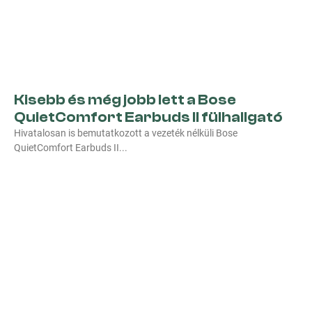
Kisebb és még jobb lett a Bose
QuietComfort Earbuds II fülhallgató
Hivatalosan is bemutatkozott a vezeték nélküli Bose
QuietComfort Earbuds II