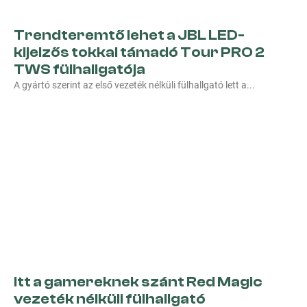
Trendteremtő lehet a JBL LED-
kijelzős tokkal támadó Tour PRO 2
TWS fülhallgatója
A gyártó szerint az első vezeték nélküli fülhallgató lett a
Itt a gamereknek szánt Red Magic
vezeték nélküli fülhallgató