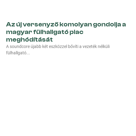
Az új versenyző komolyan gondolja a
magyar fülhallgató piac
meghódítását
A soundcore újabb két eszközzel bővíti a vezeték nélküli
fülhallgató