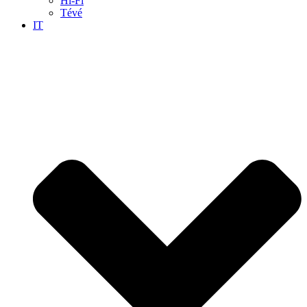
Hi-Fi
Tévé
IT