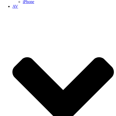
iPhone
AV