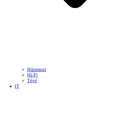
Házimozi
Hi-Fi
Tévé
IT