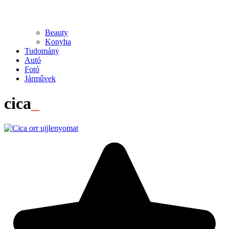
Beauty
Konyha
Tudomány
Autó
Fotó
Járművek
cica
_