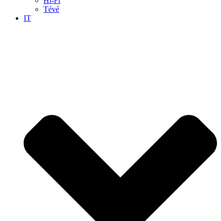
Hi-Fi
Tévé
IT