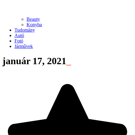
Beauty
Konyha
Tudomány
Autó
Fotó
Járművek
január 17, 2021
_