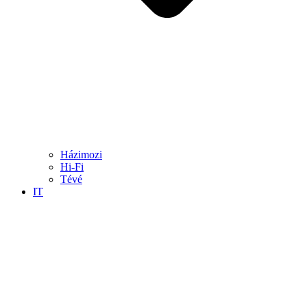
Házimozi
Hi-Fi
Tévé
IT