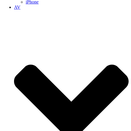
iPhone
AV