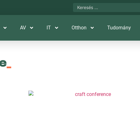
AV
IT
Otthon
Tudomány
e
_