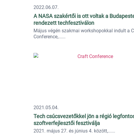
2022.06.07.
A NASA szakértői is ott voltak a Budapest
rendezett techfesztiválon
Május végén szakmai workshopokkal indult a C
Conference,...
2021.05.04.
Tech csúcsvezetőkkel jön a régió legfont
szoftverfejlesztői fesztiválja
2021. május 27. és június 4. között,...