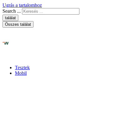
Ugrás a tartalomhoz
Search ...
találat
Összes találat
Tesztek
Mobil