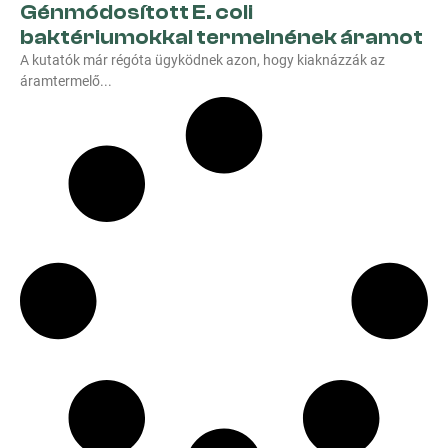
Génmódosított E. coli
baktériumokkal termelnének áramot
A kutatók már régóta ügyködnek azon, hogy kiaknázzák az
áramtermelő