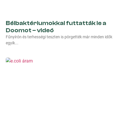
Bélbaktériumokkal futtatták le a
Doomot – videó
Fűnyírón és terhességi teszten is pörgették már minden idők
egyik