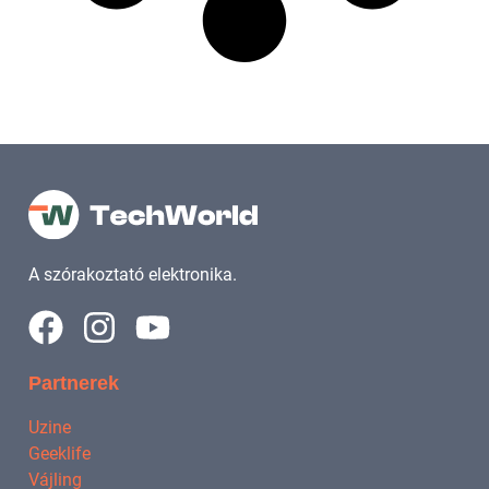
A szórakoztató elektronika.
Partnerek
Uzine
Geeklife
Vájling