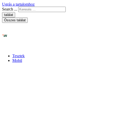
Ugrás a tartalomhoz
Search ...
találat
Összes találat
Tesztek
Mobil