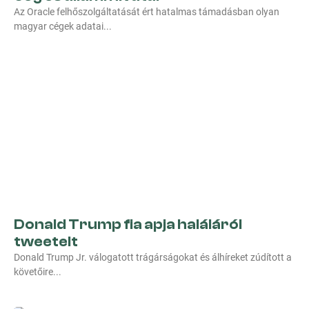
Az Oracle felhőszolgáltatását ért hatalmas támadásban olyan
magyar cégek adatai
Donald Trump fia apja haláláról
tweetelt
Donald Trump Jr. válogatott trágárságokat és álhíreket zúdított a
követőire