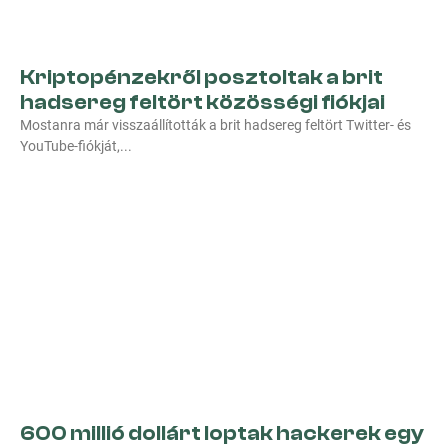
Kriptopénzekről posztoltak a brit
hadsereg feltört közösségi fiókjai
Mostanra már visszaállították a brit hadsereg feltört Twitter- és
YouTube-fiókját,
600 millió dollárt loptak hackerek egy