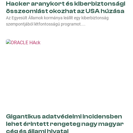
Hacker aranykort és kiberbiztonsági
összeomlást okozhat az USA húzása
Az Egyesült Államok kormánya leállít egy kiberbiztonság
szempontjából létfontosságú programot.
Gigantikus adatvédelmi incidensben
lehet érintett rengeteg nagy magyar
cég és állami hivatal