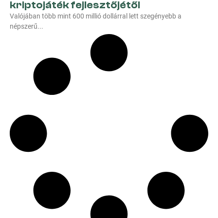
kriptojáték fejlesztőjétől
Valójában több mint 600 millió dollárral lett szegényebb a
népszerű