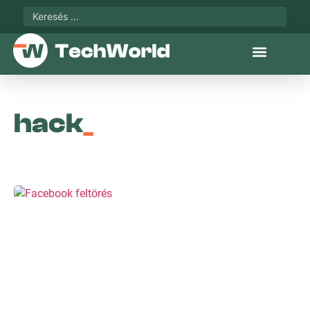
hack
_