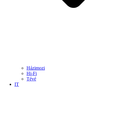
Házimozi
Hi-Fi
Tévé
IT