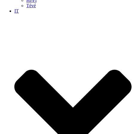
Hi-Fi
Tévé
IT