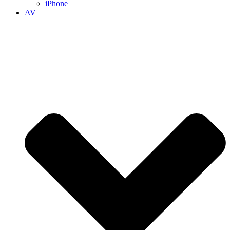
iPhone
AV