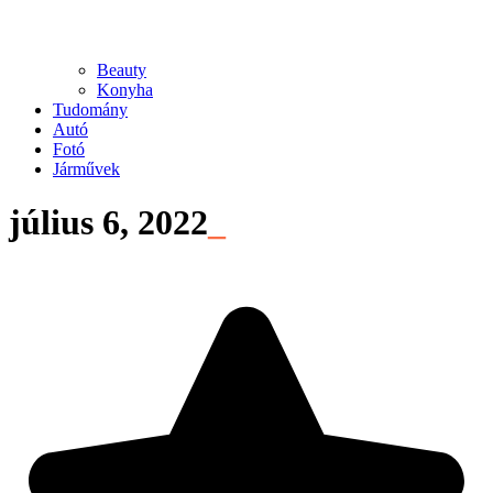
Beauty
Konyha
Tudomány
Autó
Fotó
Járművek
július 6, 2022
_