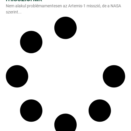
Nem alakul problémamentesen az Artemis-1 misszió, de a NASA
szerint