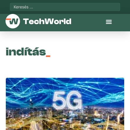
indítás
_