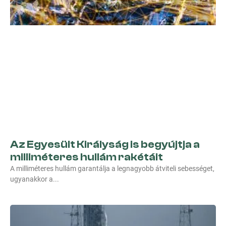
Az Egyesült Királyság is begyújtja a
milliméteres hullám rakétáit
A milliméteres hullám garantálja a legnagyobb átviteli sebességet,
ugyanakkor a