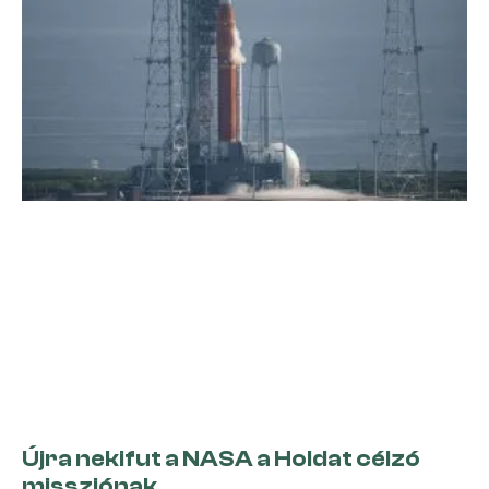
Újra nekifut a NASA a Holdat célzó
missziónak