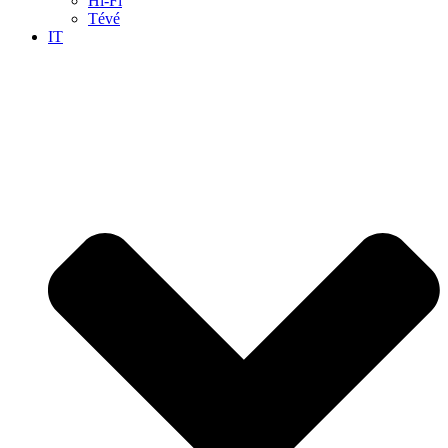
Hi-Fi
Tévé
IT