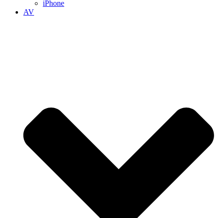
iPhone
AV