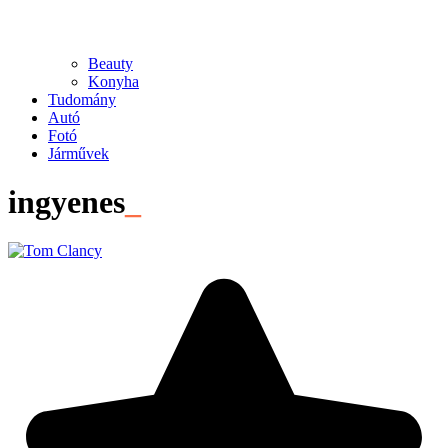
Beauty
Konyha
Tudomány
Autó
Fotó
Járművek
ingyenes
_