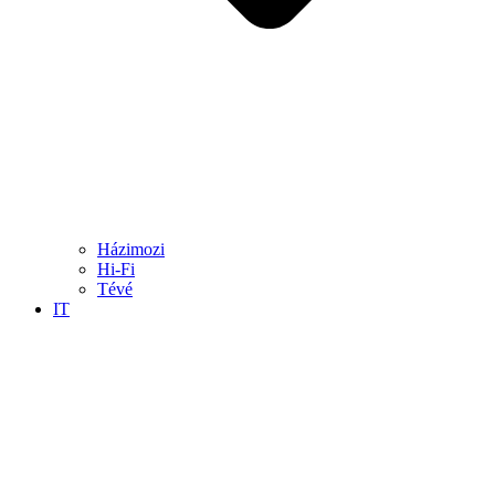
Házimozi
Hi-Fi
Tévé
IT