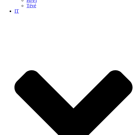
Hi-Fi
Tévé
IT