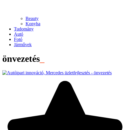
Beauty
Konyha
Tudomány
Autó
Fotó
Járművek
önvezetés
_