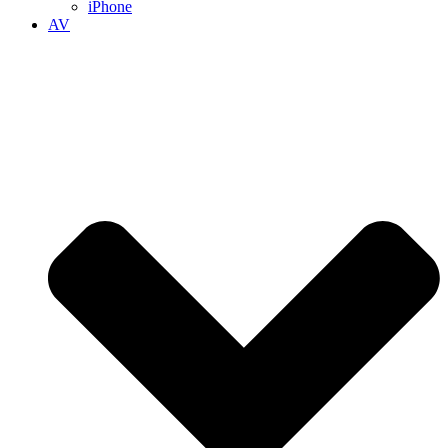
iPhone
AV