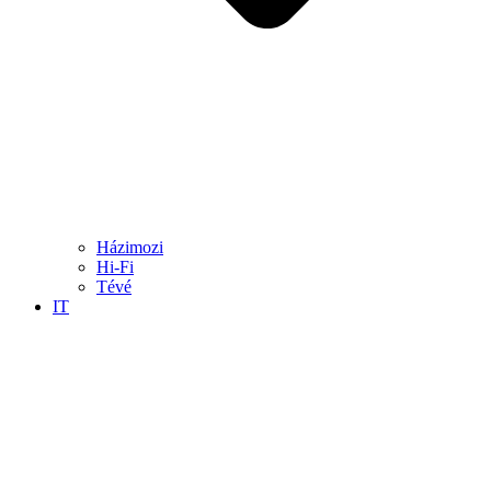
Házimozi
Hi-Fi
Tévé
IT