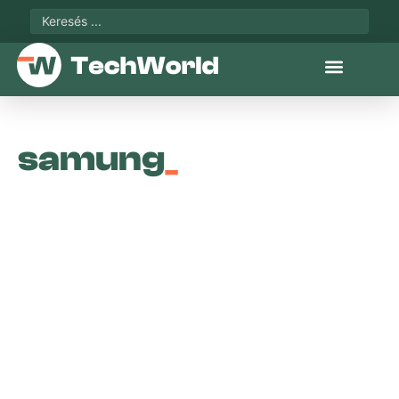
samung
_