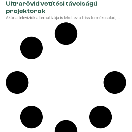
Ultrarövid vetítési távolságú
projektorok
Akár a televíziók alternatívája is lehet ez a friss termékcsalád,