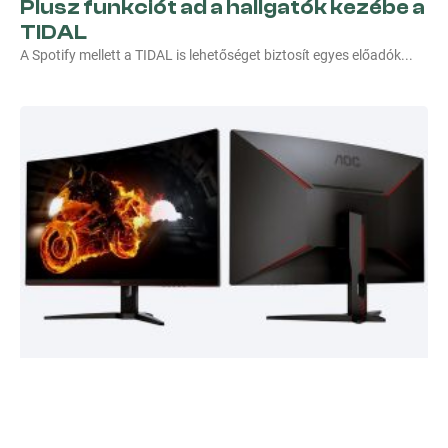
Plusz funkciót ad a hallgatók kezébe a
TIDAL
A Spotify mellett a TIDAL is lehetőséget biztosít egyes előadók