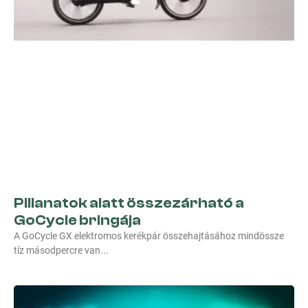
Pillanatok alatt összezárható a
GoCycle bringája
A GoCycle GX elektromos kerékpár összehajtásához mindössze
tíz másodpercre van