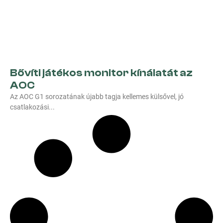
Bővíti játékos monitor kínálatát az
AOC
Az AOC G1 sorozatának újabb tagja kellemes külsővel, jó
csatlakozási