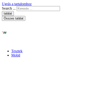
Ugrás a tartalomhoz
Search ...
találat
Összes találat
Tesztek
Mobil