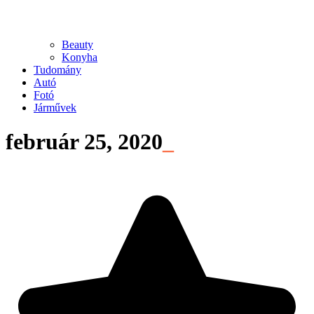
Beauty
Konyha
Tudomány
Autó
Fotó
Járművek
február 25, 2020
_