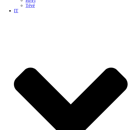
Hi-Fi
Tévé
IT