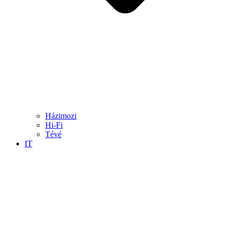
Házimozi
Hi-Fi
Tévé
IT