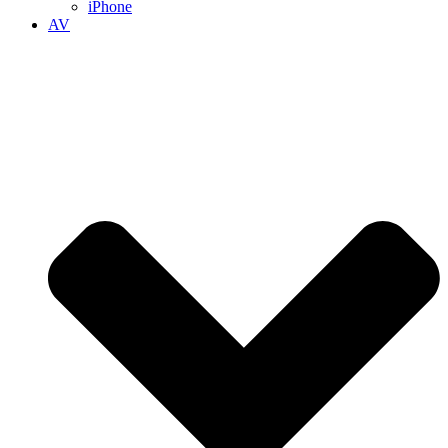
iPhone
AV