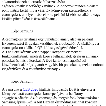
a kartondobozok alternatív felhasználására
egészen kreatív lehetőségek nyílnak. A dobozok minden oldalára
pont-mátrix kerül, így a vásárlók könnyedén szétszedhetik a
csomagolást, amelyet más célokra, például kisebb asztalként, vagy
kisállat pihenőként is összeállíthatnak.
Kép: Samsung
A csomagolás tartalmaz egy útmutatót, amely alapján például
lakberendezési tárgyakat készíthetnek a dobozból. A kézikönyv a
csomagoláson található QR kód segítségével érhető el.
A The Serif készülékek a nappali központi elemeként
funkcionálhatnak, amelyek köré a felhasználók gyakran állítanak
polcokat és más bútorokat. A tévé kartoncsomagolásából
készíthetnek akár újságtartót vagy kisebb polcokat is, ezeken otthoni
kiegészítőket és a távirányítót tarthatják.
Kép: Samsung
A Samsung a
CES 2020
kiállítás Innovációs Díját is elnyerte a
környezetbarát csomagolás koncepciójával a hatékony
anyaghasználatért. Az új csomagolási megoldások bemutatására a
Samsung április 6-tól a brit Dezeen életmódmagazinnal közösen