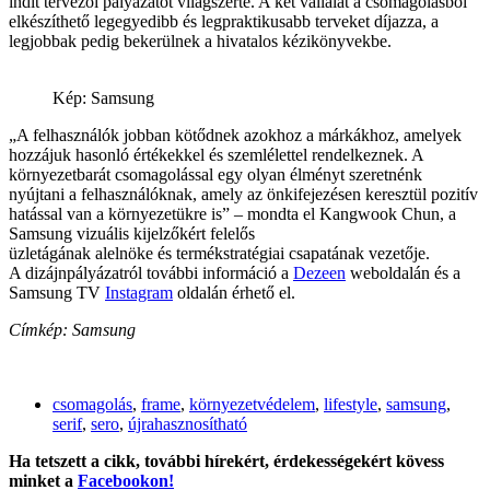
indít tervezői pályázatot világszerte. A két vállalat a csomagolásból
elkészíthető legegyedibb és legpraktikusabb terveket díjazza, a
legjobbak pedig bekerülnek a hivatalos kézikönyvekbe.
Kép: Samsung
„A felhasználók jobban kötődnek azokhoz a márkákhoz, amelyek
hozzájuk hasonló értékekkel és szemlélettel rendelkeznek. A
környezetbarát csomagolással egy olyan élményt szeretnénk
nyújtani a felhasználóknak, amely az önkifejezésen keresztül pozitív
hatással van a környezetükre is” – mondta el Kangwook Chun, a
Samsung vizuális kijelzőkért felelős
üzletágának alelnöke és termékstratégiai csapatának vezetője.
A dizájnpályázatról további információ a
Dezeen
weboldalán és a
Samsung TV
Instagram
oldalán érhető el.
Címkép: Samsung
csomagolás
,
frame
,
környezetvédelem
,
lifestyle
,
samsung
,
serif
,
sero
,
újrahasznosítható
Ha tetszett a cikk, további hírekért, érdekességekért kövess
minket a
Facebookon!