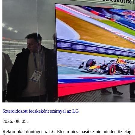
Szteroidozott fecskeként szárnyal az LG
2026. 08. 05.
Rekordokat döntöget az LG Electronics: hasít szinte minden üzletág.