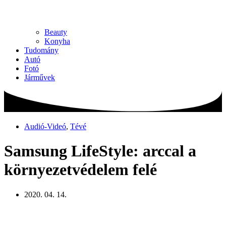
Beauty
Konyha
Tudomány
Autó
Fotó
Járművek
Audió-Videó
,
Tévé
Samsung LifeStyle: arccal a
környezetvédelem felé
2020. 04. 14.