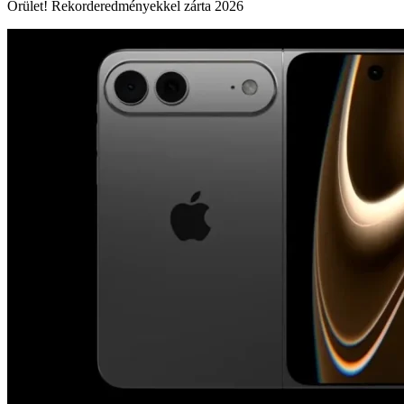
Őrület! Rekorderedményekkel zárta 2026