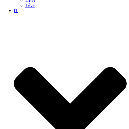
Hi-Fi
Tévé
IT