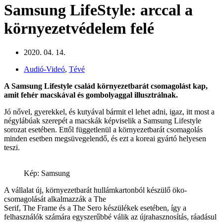
Samsung LifeStyle: arccal a
környezetvédelem felé
2020. 04. 14.
Audió-Videó
,
Tévé
A Samsung Lifestyle család környezetbarát csomagolást kap,
amit fehér macskával és gombolyaggal illusztrálnak.
Jó nővel, gyerekkel, és kutyával bármit el lehet adni, igaz, itt most a
négylábúak szerepét a macskák képviselik a Samsung Lifestyle
sorozat esetében. Ettől függetlenül a környezetbarát csomagolás
minden esetben megsüvegelendő, és ezt a koreai gyártó helyesen
teszi.
Kép: Samsung
A vállalat új, környezetbarát hullámkartonból készülő öko-
csomagolását alkalmazzák a The
Serif, The Frame és a The Sero készülékek esetében, így a
felhasználók számára egyszerűbbé válik az újrahasznosítás, ráadásul