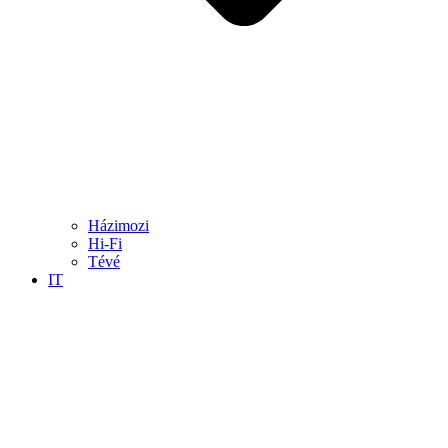
Házimozi
Hi-Fi
Tévé
IT