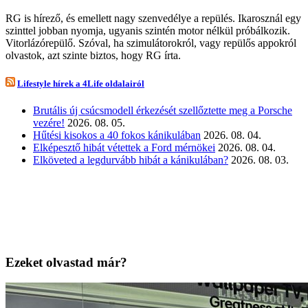
RG is hírező, és emellett nagy szenvedélye a repülés. Ikarosznál egy
szinttel jobban nyomja, ugyanis szintén motor nélkül próbálkozik.
Vitorlázórepülő. Szóval, ha szimulátorokról, vagy repülős appokról
olvastok, azt szinte biztos, hogy RG írta.
Lifestyle hírek a 4Life oldalairól
Brutális új csúcsmodell érkezését szellőztette meg a Porsche
vezére!
2026. 08. 05.
Hűtési kisokos a 40 fokos kánikulában
2026. 08. 04.
Elképesztő hibát vétettek a Ford mérnökei
2026. 08. 04.
Elköveted a legdurvább hibát a kánikulában?
2026. 08. 03.
Ezeket olvastad már?