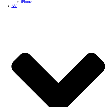
iPhone
AV