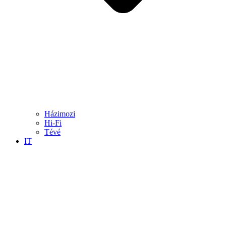
Házimozi
Hi-Fi
Tévé
IT