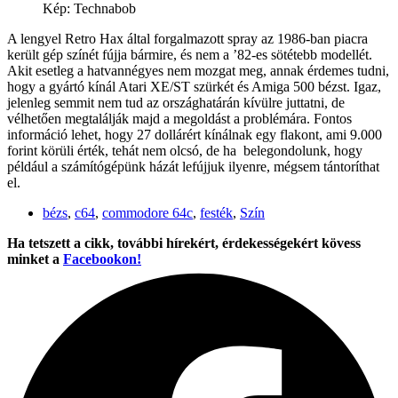
Kép: Technabob
A lengyel Retro Hax által forgalmazott spray az 1986-ban piacra
került gép színét fújja bármire, és nem a ’82-es sötétebb modellét.
Akit esetleg a hatvannégyes nem mozgat meg, annak érdemes tudni,
hogy a gyártó kínál Atari XE/ST szürkét és Amiga 500 bézst. Igaz,
jelenleg semmit nem tud az országhatárán kívülre juttatni, de
vélhetően megtalálják majd a megoldást a problémára. Fontos
információ lehet, hogy 27 dollárért kínálnak egy flakont, ami 9.000
forint körüli érték, tehát nem olcsó, de ha belegondolunk, hogy
például a számítógépünk házát lefújjuk ilyenre, mégsem tántoríthat
el.
bézs
,
c64
,
commodore 64c
,
festék
,
Szín
Ha tetszett a cikk, további hírekért, érdekességekért kövess
minket a
Facebookon!