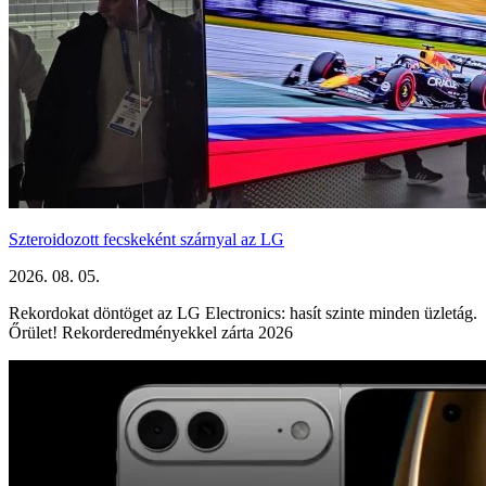
Szteroidozott fecskeként szárnyal az LG
2026. 08. 05.
Rekordokat döntöget az LG Electronics: hasít szinte minden üzletág.
Őrület! Rekorderedményekkel zárta 2026