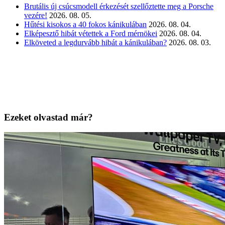
Brutális új csúcsmodell érkezését szellőztette meg a Porsche
vezére!
2026. 08. 05.
Hűtési kisokos a 40 fokos kánikulában
2026. 08. 04.
Elképesztő hibát vétettek a Ford mérnökei
2026. 08. 04.
Elköveted a legdurvább hibát a kánikulában?
2026. 08. 03.
Ezeket olvastad már?