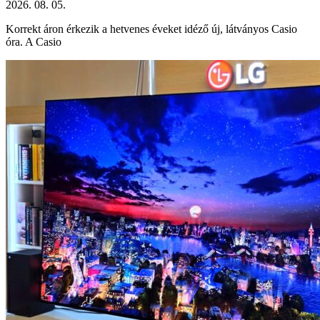
2026. 08. 05.
Korrekt áron érkezik a hetvenes éveket idéző új, látványos Casio
óra. A Casio