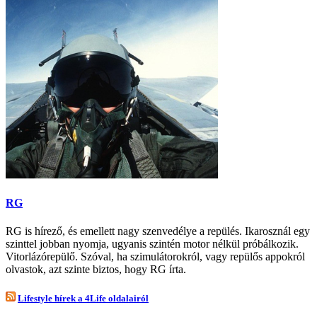
RG
RG is hírező, és emellett nagy szenvedélye a repülés. Ikarosznál egy
szinttel jobban nyomja, ugyanis szintén motor nélkül próbálkozik.
Vitorlázórepülő. Szóval, ha szimulátorokról, vagy repülős appokról
olvastok, azt szinte biztos, hogy RG írta.
Lifestyle hírek a 4Life oldalairól