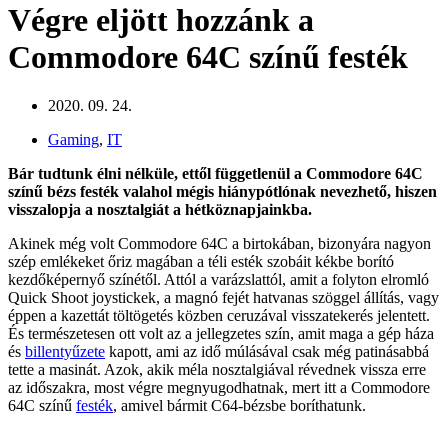
Végre eljött hozzánk a
Commodore 64C színű festék
2020. 09. 24.
Gaming
,
IT
Bár tudtunk élni nélküle, ettől függetlenül a Commodore 64C
színű bézs festék valahol mégis hiánypótlónak nevezhető, hiszen
visszalopja a nosztalgiát a hétköznapjainkba.
Akinek még volt Commodore 64C a birtokában, bizonyára nagyon
szép emlékeket őriz magában a téli esték szobáit kékbe borító
kezdőképernyő színétől. Attól a varázslattól, amit a folyton elromló
Quick Shoot joystickek, a magnó fejét hatvanas szöggel állítás, vagy
éppen a kazettát töltögetés közben ceruzával visszatekerés jelentett.
És természetesen ott volt az a jellegzetes szín, amit maga a gép háza
és
billentyűzete
kapott, ami az idő múlásával csak még patinásabbá
tette a masinát. Azok, akik méla nosztalgiával révednek vissza erre
az időszakra, most végre megnyugodhatnak, mert itt a Commodore
64C színű
festék
, amivel bármit C64-bézsbe boríthatunk.