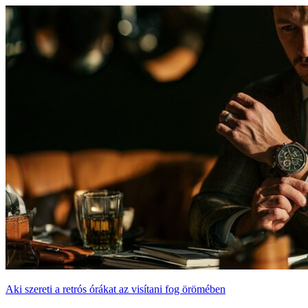
Aki szereti a retrós órákat az visítani fog örömében