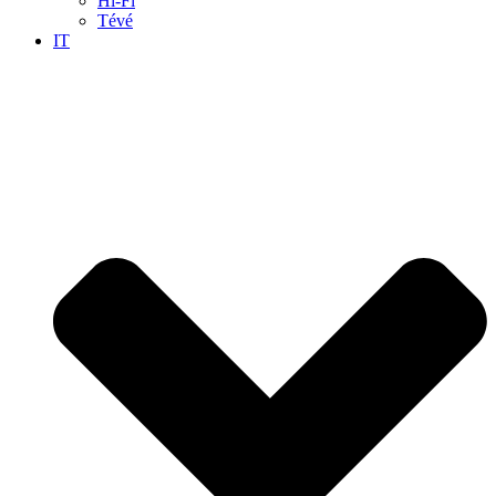
Hi-Fi
Tévé
IT