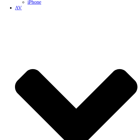
iPhone
AV