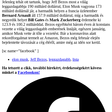
Jelenleg tehát ott tartunk, hogy Jeff Bezos most a világ
leggazdagabbja 190 milliárd dollárral, Elon Musk vagyona 173
milliárd dollárnál jár, a harmadik helyen a francia üzletember
Bernard Arnault
áll 157.9 milliárd dollárral, míg a harmadik és
negyedik helyet
Bill Gates
és
Mark Zuckerberg
érdemelte ki
123.9 és 100.2 milliárddal. Bezos egyébként három éven át konstans
vezette a világ leggazdagabb emberének listáját, egészen januárig,
amikor Musk vette át tőle a vezetést. Bár a koronavírus alatt
rekordforgalmat termelt az Amazon, Bezos még február elején
bejelentette távozását a cég éléről, amire még az idén sor kerül.
[sc name=”facebook” ]
elon musk
,
Jeff Bezos
,
leggazdagabb
,
lista
Ha tetszett a cikk, további hírekért, érdekességekért kövess
minket a
Facebookon!