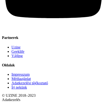
Partnerek
Uzine
Geeklife
Vájling
Oldalak
Impresszum
Médiaajánlat
Adatkezelési tájékoztató
Írj nekünk
© UZINE 2018–2023
Adatkezelés