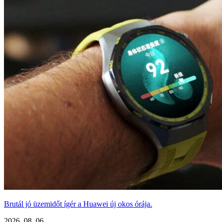
Brutál jó üzemidőt ígér a Huawei új okos órája.
2026. 08. 06.