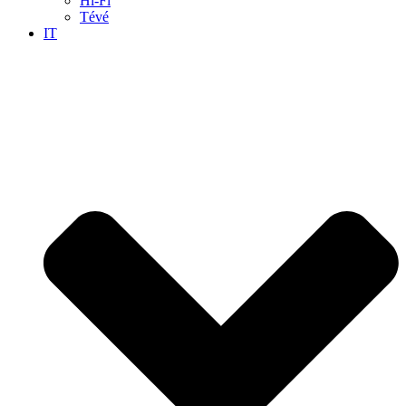
Hi-Fi
Tévé
IT