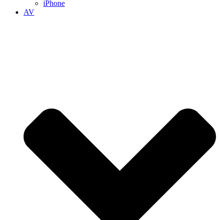
iPhone
AV