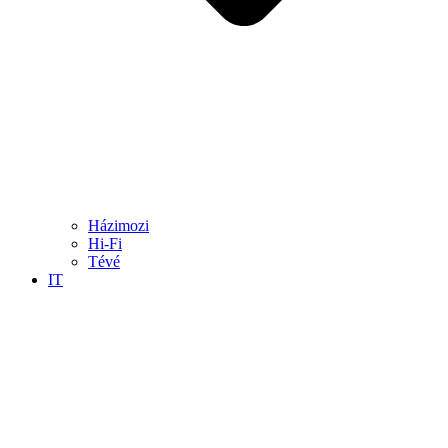
Házimozi
Hi-Fi
Tévé
IT