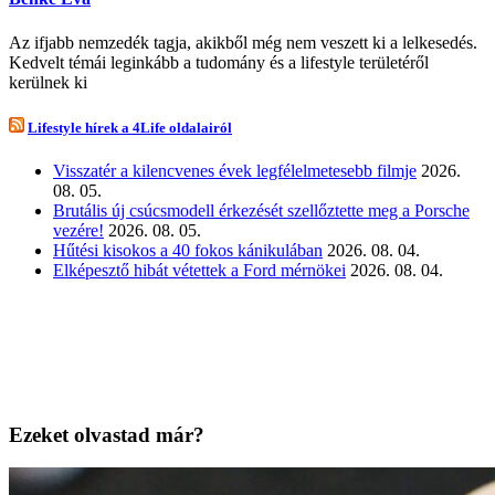
Az ifjabb nemzedék tagja, akikből még nem veszett ki a lelkesedés.
Kedvelt témái leginkább a tudomány és a lifestyle területéről
kerülnek ki
Lifestyle hírek a 4Life oldalairól
Visszatér a kilencvenes évek legfélelmetesebb filmje
2026.
08. 05.
Brutális új csúcsmodell érkezését szellőztette meg a Porsche
vezére!
2026. 08. 05.
Hűtési kisokos a 40 fokos kánikulában
2026. 08. 04.
Elképesztő hibát vétettek a Ford mérnökei
2026. 08. 04.
Ezeket olvastad már?