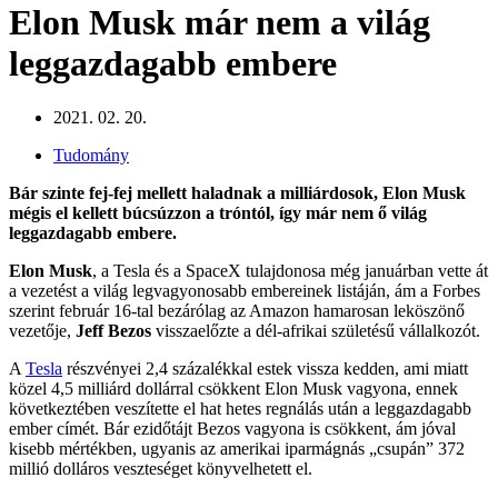
Elon Musk már nem a világ
leggazdagabb embere
2021. 02. 20.
Tudomány
Bár szinte fej-fej mellett haladnak a milliárdosok, Elon Musk
mégis el kellett búcsúzzon a tróntól, így már nem ő világ
leggazdagabb embere.
Elon Musk
, a Tesla és a SpaceX tulajdonosa még januárban vette át
a vezetést a világ legvagyonosabb embereinek listáján, ám a Forbes
szerint február 16-tal bezárólag az Amazon hamarosan leköszönő
vezetője,
Jeff Bezos
visszaelőzte a dél-afrikai születésű vállalkozót.
A
Tesla
részvényei 2,4 százalékkal estek vissza kedden, ami miatt
közel 4,5 milliárd dollárral csökkent Elon Musk vagyona, ennek
következtében veszítette el hat hetes regnálás után a leggazdagabb
ember címét. Bár ezidőtájt Bezos vagyona is csökkent, ám jóval
kisebb mértékben, ugyanis az amerikai iparmágnás „csupán” 372
millió dolláros veszteséget könyvelhetett el.