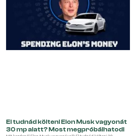
El tudnád költeni Elon Musk vagyonát
30 mp alatt? Most megpróbálhatod!