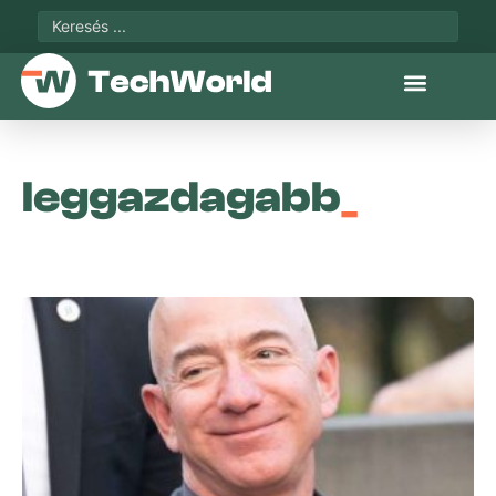
leggazdagabb
_