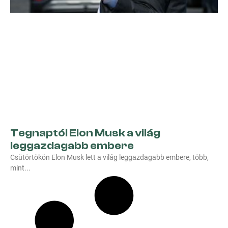
Tegnaptól Elon Musk a világ
leggazdagabb embere
Csütörtökön Elon Musk lett a világ leggazdagabb embere, több,
mint