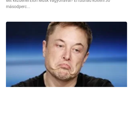
Mit kezdenél Elon Musk vagyonával? El tudnád költeni 30
másodperc