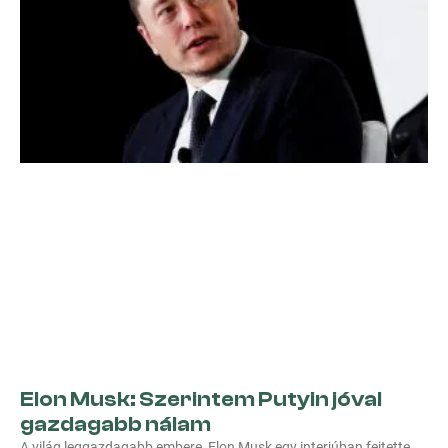
Elon Musk: Szerintem Putyin jóval
gazdagabb nálam
A világ leggazdagabb embere, Elon Musk egy interjúban fejtette