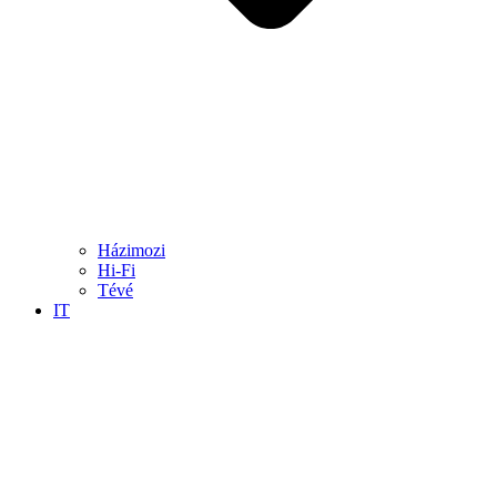
Házimozi
Hi-Fi
Tévé
IT