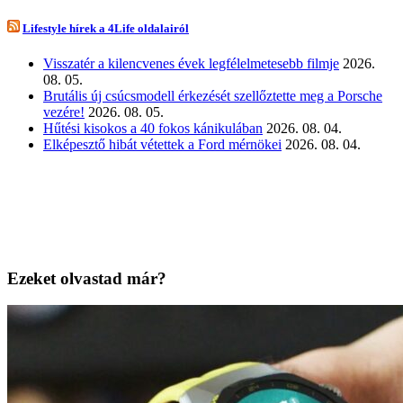
Lifestyle hírek a 4Life oldalairól
Visszatér a kilencvenes évek legfélelmetesebb filmje
2026.
08. 05.
Brutális új csúcsmodell érkezését szellőztette meg a Porsche
vezére!
2026. 08. 05.
Hűtési kisokos a 40 fokos kánikulában
2026. 08. 04.
Elképesztő hibát vétettek a Ford mérnökei
2026. 08. 04.
Ezeket olvastad már?