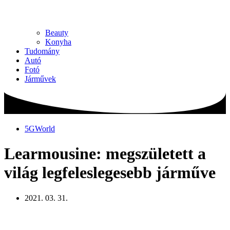
Beauty
Konyha
Tudomány
Autó
Fotó
Járművek
5GWorld
Learmousine: megszületett a
világ legfeleslegesebb járműve
2021. 03. 31.