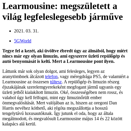
Learmousine: megszületett a
világ legfeleslegesebb járműve
2021. 03. 31.
5GWorld
Tegye fel a kezét, aki üvöltve ébredt úgy az álmából, hogy miért
nincs már egy olyan limuzin, ami egyszerre üzleti repülőgép és
autó benyomását is kelti. Mert a Learmousine pont ilyen.
Láttunk már sok olyan dolgot, ami felesleges, legyen az
aranytömbnek álcázott
telefon
, vagy méregdrága PS5, de valamiért a
Learmousine az összesen
túltesz
. A repülőgép és limuzin részeg
éjszakájának szerelemgyerekeként megfogant jármű ugyanis egy
üzleti jetből kialakított limuzin. Oké, összességében nem rossz, és
valahol úgy kell felfogni, mint egy limuzinőrült ember
önmegvalósítását. Mert valójában az is, hiszen az oregoni Dan
Harris nevéhez köthető, aki régóta megszállottja a hosszú
tengelytávú luxusautóknak. Így jutunk el oda, hogy az általa
megálmodott, és megvalósult Learmousine május 14 és 22 között
kalapács alá kerül.