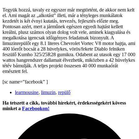
Tegyük hozzá, tavaly ez egyszer már megtörtént, de akkor nem kelt
el. Ami magát az „alkotást” illeti, már a tényleges munkálatok
kezdetét is két évnyi kutatás, tervezés, fejlesztés előzte meg.
Pontosan azért, mert a járműnek egészen egyedi hajtást kellett
kreálni, plusz számos olyan dolog volt vele, aminek kiagyalása és
megalkotása igencsak időigényes feladatnak bizonyult. A
limuzinrepülőt egy 8.1 literes Chevrolet Vortec V8 motor hajtja, ami
400 lóerőt bocsát a 28 hüvelykes, vörös/fekete Diablo felniken
feszülő Kumho 325/25R28 gumikra. Odabent az utasok egy 17 000
wattos hangrendszer dallamait élvezhetik, miközben a 42 hüvelykes
tétév bámulják. A teljes projekt összesen 40 000 munkaórát
emésztett fel.
[sc name=”facebook” ]
learmousine
,
limuzin
,
repülő
Ha tetszett a cikk, további hírekért, érdekességekért kövess
minket a
Facebookon!