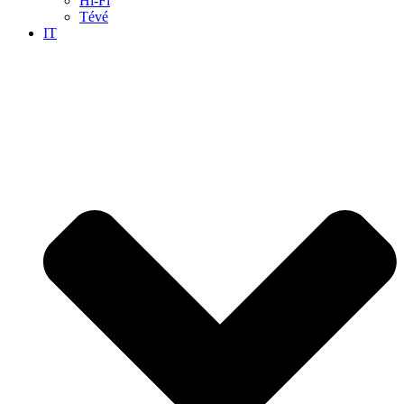
Hi-Fi
Tévé
IT