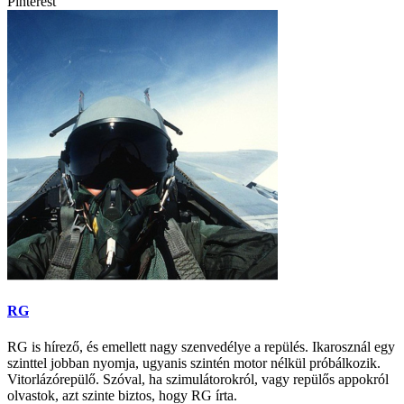
Pinterest
RG
RG is hírező, és emellett nagy szenvedélye a repülés. Ikarosznál egy
szinttel jobban nyomja, ugyanis szintén motor nélkül próbálkozik.
Vitorlázórepülő. Szóval, ha szimulátorokról, vagy repülős appokról
olvastok, azt szinte biztos, hogy RG írta.