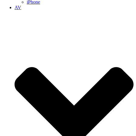
iPhone
AV