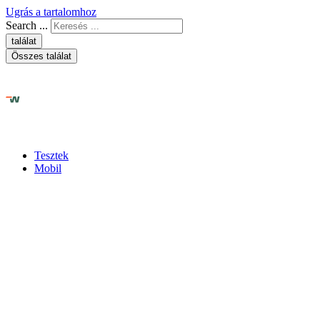
Ugrás a tartalomhoz
Search ...
találat
Összes találat
Tesztek
Mobil