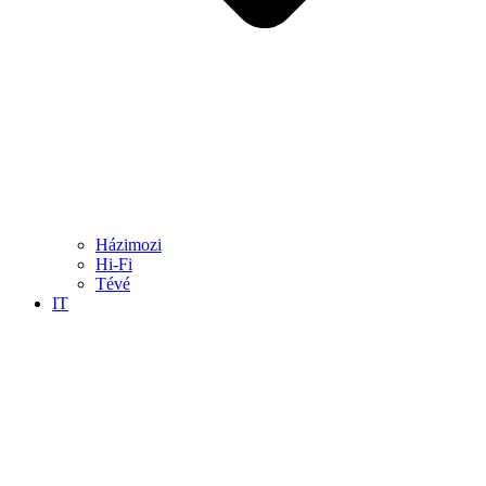
Házimozi
Hi-Fi
Tévé
IT