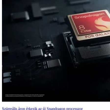
Szürreális áron érkezik az új Snapdragon processzor