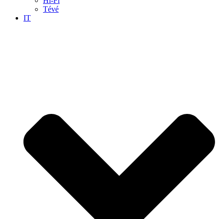
Hi-Fi
Tévé
IT