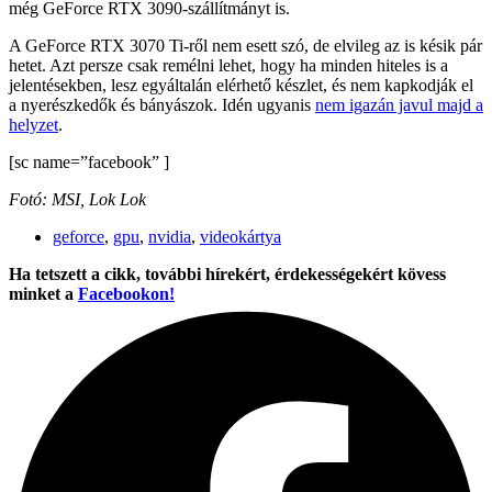
még GeForce RTX 3090-szállítmányt is.
A GeForce RTX 3070 Ti-ről nem esett szó, de elvileg az is késik pár
hetet. Azt persze csak remélni lehet, hogy ha minden hiteles is a
jelentésekben, lesz egyáltalán elérhető készlet, és nem kapkodják el
a nyerészkedők és bányászok. Idén ugyanis
nem igazán javul majd a
helyzet
.
[sc name=”facebook” ]
Fotó: MSI, Lok Lok
geforce
,
gpu
,
nvidia
,
videokártya
Ha tetszett a cikk, további hírekért, érdekességekért kövess
minket a
Facebookon!