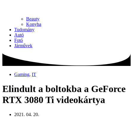
Beauty
Konyha
Tudomány
Autó
Fotó
Járművek
Gaming
,
IT
Elindult a boltokba a GeForce
RTX 3080 Ti videokártya
2021. 04. 20.