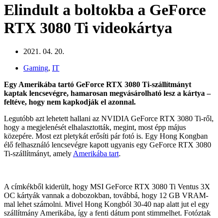
Elindult a boltokba a GeForce
RTX 3080 Ti videokártya
2021. 04. 20.
Gaming
,
IT
Egy Amerikába tartó GeForce RTX 3080 Ti-szállítmányt
kaptak lencsevégre, hamarosan megvásárolható lesz a kártya –
feltéve, hogy nem kapkodják el azonnal.
Legutóbb azt lehetett hallani az NVIDIA GeForce RTX 3080 Ti-ről,
hogy a megjelenését elhalasztották, megint, most épp május
közepére. Most ezt pletykát erősíti pár fotó is. Egy Hong Kongban
élő felhasználó lencsevégre kapott ugyanis egy GeForce RTX 3080
Ti-szállítmányt, amely
Amerikába tart
.
A címkékből kiderült, hogy MSI GeForce RTX 3080 Ti Ventus 3X
OC kártyák vannak a dobozokban, továbbá, hogy 12 GB VRAM-
mal lehet számolni. Mivel Hong Kongból 30-40 nap alatt jut el egy
szállítmány Amerikába, így a fenti dátum pont stimmelhet. Fotóztak