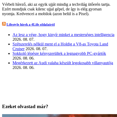
Vérbeli hírező, aki az egyik ujját mindig a techvilág ütőerén tartja.
Ezért mondjuk csak kilenc ujjal gépel, de így is elég gyorsan
nyomja. Kedvencei a mobilok (azon belül is a Pixel).
Lifestyle hírek a 4Life oldalairól
Az lesz a vége, hogy kinyír minket a mesterséges intelligencia
2026. 08. 07.
Szétszerelés nélkül ment el a Holdig a V8-as Toyota Land
Cruiser
2026. 08. 07.
Sokkoló lépésre kényszerültek a legnagyobb PC-gyártók
2026. 08. 06.
Megérkezett az Audi valaha készült legokosabb villanyautója
2026. 08. 06.
Ezeket olvastad már?