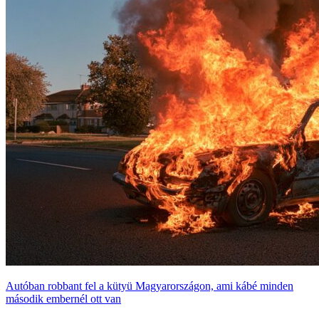
Autóban robbant fel a kütyü Magyarországon, ami kábé minden
második embernél ott van