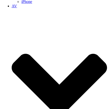
iPhone
AV