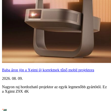
Baba áron jön a Xgimi új korrektnek tűnő mobil projektora
2026. 08. 09.
Nagyon raj hordozható projektor az egyik legmenőbb gyártótól. Ez
a Xgimi Z9X 4K