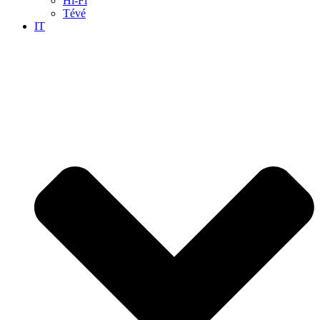
Hi-Fi
Tévé
IT