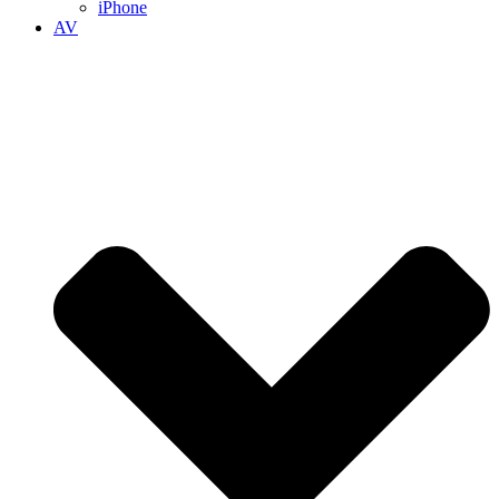
iPhone
AV