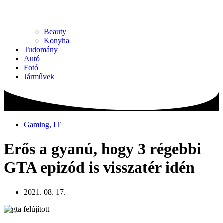
Beauty
Konyha
Tudomány
Autó
Fotó
Járművek
Gaming
,
IT
Erős a gyanú, hogy 3 régebbi
GTA epizód is visszatér idén
2021. 08. 17.