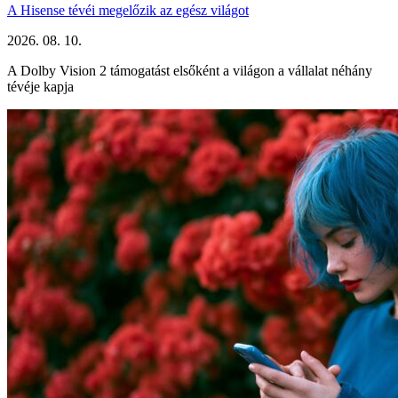
A Hisense tévéi megelőzik az egész világot
2026. 08. 10.
A Dolby Vision 2 támogatást elsőként a világon a vállalat néhány
tévéje kapja