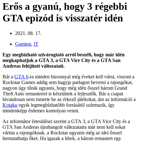
Erős a gyanú, hogy 3 régebbi
GTA epizód is visszatér idén
2021. 08. 17.
Gaming
,
IT
Egy megbízható szivárogtató arról beszélt, hogy már idén
megkaphatjuk a GTA 3, a GTA Vice City és a GTA San
Andreas felújított változatait.
Bár a
GTA 6
-ra minden bizonnyal még éveket kell várni, viszont a
Rockstar Games addig sem hagyja parlagon heverni a rajongókat,
nagyon úgy tűnik ugyanis, hogy még idén ősszel három Grand
Theft Auto remasterrel is készülnek a fejlesztők. Bár a csapat
hivatalosan nem ismerte be az érkező játékokat, ám az információ a
Kotaku
egyik legmegbízhatóbb forrásától származik, így
mindenképp érdemes komolyan venni.
Az informátor értesülései szerint a GTA 3, a GTA Vice City és a
GTA San Andreas újrahangolt változataira már nem kell sokat
várnia a rajongóknak, a Rockstar ugyanis még az idei ősszel
bemutathatja őket. Ha igazak a hírek, a három remastert egy