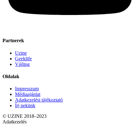
Partnerek
Uzine
Geeklife
Vájling
Oldalak
Impresszum
Médiaajánlat
Adatkezelési tájékoztató
Írj nekünk
© UZINE 2018–2023
Adatkezelés