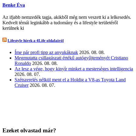
Benke Éva
Az ifjabb nemzedék tagja, akikből még nem veszett ki a lelkesedés.
Kedvelt témái leginkább a tudomány és a lifestyle területéről
kerülnek ki
Lifestyle hírek a 4Life oldalairól
Íme pár profi tipp az anyukáknak
2026. 08. 08.
Megmutatta csillagászati értékű autógyűjteményét Cristiano
Ronaldo
2026. 08. 08.
Az lesz a vége, hogy kinyír minket a mesterséges intelligencia
2026. 08. 07.
Szétszerelés nélkül ment el a Holdig a V8-as Toyota Land
Cruiser
2026. 08. 07.
Ezeket olvastad már?