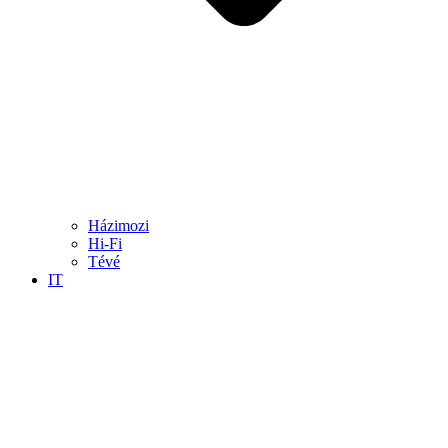
Házimozi
Hi-Fi
Tévé
IT