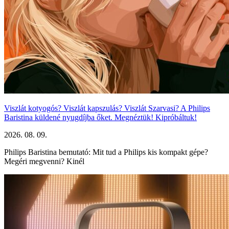
Viszlát kotyogós? Viszlát kapszulás? Viszlát Szarvasi? A Philips
Baristina küldené nyugdíjba őket. Megnéztük! Kipróbáltuk!
2026. 08. 09.
Philips Baristina bemutató: Mit tud a Philips kis kompakt gépe?
Megéri megvenni? Kinél