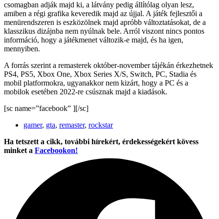
csomagban adják majd ki, a látvány pedig állítólag olyan lesz,
amiben a régi grafika keveredik majd az újjal. A játék fejlesztői a
menürendszeren is eszközölnek majd apróbb változtatásokat, de a
klasszikus dizájnba nem nyúlnak bele. Arról viszont nincs pontos
információ, hogy a játékmenet változik-e majd, és ha igen,
mennyiben.
A forrás szerint a remasterek október-november tájékán érkezhetnek
PS4, PS5, Xbox One, Xbox Series X/S, Switch, PC, Stadia és
mobil platformokra, ugyanakkor nem kizárt, hogy a PC és a
mobilok esetében 2022-re csúsznak majd a kiadások.
[sc name=”facebook” ][/sc]
gamer
,
gta
,
remaster
,
rockstar
Ha tetszett a cikk, további hírekért, érdekességekért kövess
minket a
Facebookon!