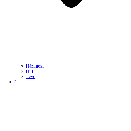
Házimozi
Hi-Fi
Tévé
IT