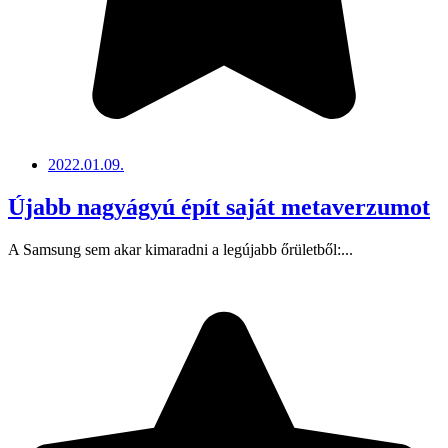
2022.01.09.
Újabb nagyágyú épít saját metaverzumot
A Samsung sem akar kimaradni a legújabb őrületből:...