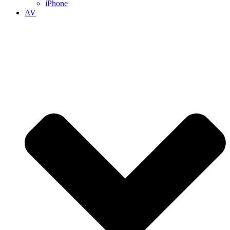
iPhone
AV