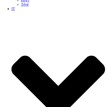
Hi-Fi
Tévé
IT