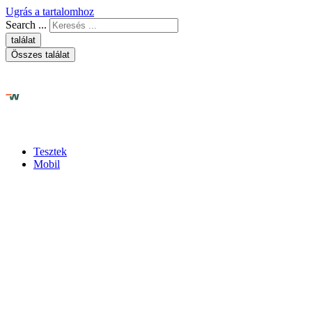
Ugrás a tartalomhoz
Search ...
találat
Összes találat
Tesztek
Mobil