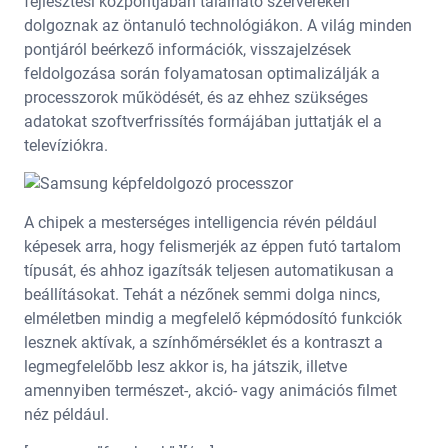
fejlesztési központjában található szervereken
dolgoznak az öntanuló technológiákon. A világ minden
pontjáról beérkező információk, visszajelzések
feldolgozása során folyamatosan optimalizálják a
processzorok működését, és az ehhez szükséges
adatokat szoftverfrissítés formájában juttatják el a
televíziókra.
A chipek a mesterséges intelligencia révén például
képesek arra, hogy felismerjék az éppen futó tartalom
típusát, és ahhoz igazítsák teljesen automatikusan a
beállításokat. Tehát a nézőnek semmi dolga nincs,
elméletben mindig a megfelelő képmódosító funkciók
lesznek aktívak, a színhőmérséklet és a kontraszt a
legmegfelelőbb lesz akkor is, ha játszik, illetve
amennyiben természet-, akció- vagy animációs filmet
néz például.