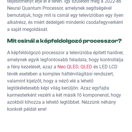
teljesítményt érje el e téren. Így született meg a 2022-es
Neural Quantum Processor, amelynek segítségével
bemutatjuk, hogy mit is csinál egy televízióban egy ilyen
alkatrész, és miért dédelgeti mindenki csodafegyverként
a saját megoldását.
Mit csinál a képfeldolgozó processzor?
A képfeldolgozó processzor a televízióba épített hardver,
amelynek egyik legfontosabb feladata, hogy kontrollálja
a fény kezelését, azaz a
Neo QLED
,
QLED
és LED LCD
tévék esetében a komplex háttérvilágítási rendszert,
valamint kijelzőt, hogy a néző elé a lehető
legtökéletesebb képi világ kerüljön. Azaz egyfajta
karmesterként vezérli a két másik fő komponenst, hogy
azokból kihozza a lehető legtöbbet. Nézzünk néhány
konkrét példát erre!