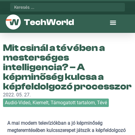
Mit csinál a tévében a
mesterséges
intelligencia? – A
képminőség kulcsa a
képfeldolgozó processzor
2022. 05. 27.
Audió-Videó
,
Kiemelt
,
Támogatott tartalom
,
Tévé
A mai modern televíziókban a jó képminőség
megteremtésében kulcsszerepet játszik a képfeldolgozó