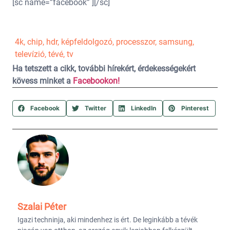
[sc name=”facebook” ][/sc]
4k
,
chip
,
hdr
,
képfeldolgozó
,
processzor
,
samsung
,
televízió
,
tévé
,
tv
Ha tetszett a cikk, további hírekért, érdekességekért
kövess minket a
Facebookon!
Facebook
Twitter
LinkedIn
Pinterest
Szalai Péter
Igazi techninja, aki mindenhez is ért. De leginkább a tévék