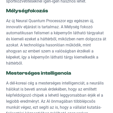
sportközvetítéseknél igen-igen hasznos lehet.
Mélységfokozás
Az új Neural Quantum Processzor egy egészen új,
innovatív eljárást is tartalmaz. A Mélység fokozó
automatikusan felismeri a képernyőn látható tárgyakat
és kiemeli ezeket a háttérből, miközben nem dolgozza át
azokat. A technológia hasonlóan működik, mint
ahogyan az emberi szem a valóságban érzékeli a
képeket, így a képernyőn látható tárgy kiemelkedik a
háttérből.
Mesterséges intelligencia
A dél-koreai cég a mesterséges intelligenciát, a neurális
hálókat is beveti annak érdekében, hogy az említett
képfeldolgozó chipek a lehető leggyorsabban érjék el a
legjobb eredményt. Az AI önmagában többlépcsős
munkát végez, ezt segíti az is, hogy a vállalat kutatás-