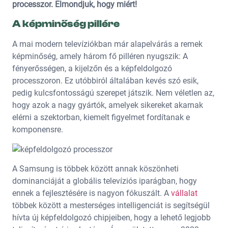
processzor. Elmondjuk, hogy miért!
A képminőség pillére
A mai modern televíziókban már alapelvárás a remek
képminőség, amely három fő pilléren nyugszik: A
fényerősségen, a kijelzőn és a képfeldolgozó
processzoron. Ez utóbbiról általában kevés szó esik,
pedig kulcsfontosságú szerepet játszik. Nem véletlen az,
hogy azok a nagy gyártók, amelyek sikereket akarnak
elérni a szektorban, kiemelt figyelmet fordítanak e
komponensre.
A Samsung is többek között annak köszönheti
dominanciáját a globális televíziós iparágban, hogy
ennek a fejlesztésére is nagyon fókuszált. A
vállalat
többek között a mesterséges intelligenciát is segítségül
hívta új képfeldolgozó chipjeiben, hogy a lehető legjobb