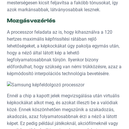
mesterségesen kicsit feljavítsa a fakóbb tónusokat, így
azok markánsabbak, látványosabbak lesznek.
Mozgásvezérlés
A processzor feladata az is, hogy kihasználva a 120
hertzes maximális képfrissítési rátában rejlő
lehetőségeket, a képkockákat úgy pakolja egymás után,
hogy a néző által látott kép a lehető
legfolyamatosabbnak tűnjön. Ilyenkor bizony
előfordulhat, hogy szükség van némi trükközésre, azaz a
képmódosító interpolációs technológia bevetésére.
Ennél a chip a kapott jelek megvizsgálása után virtuális
képkockákat alkot meg, és azokat illeszti be a valódiak
közé. Ennek köszönhetően megszűnik a szakadozás,
akadozás, azaz folyamatosabbnak érzi a néző a látott
képet. Ez pedig például játékoknál, akciófilmeknél vagy