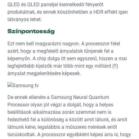
QLED és QLED paneljei kiemelkedő fényerőt
produkálnak, és ennek köszönhetően a HDR effekt igen
látványos lehet.
Színpontosság
Ezt nem kell magyarázni nagyon. A processzor felel
azért, hogy a megfelelő árnyalatok tűnjenek fel a
képernyőn. A chip dolga itt sem egyszerű, hiszen a mai
legfejlettebb kijelzők már több mint egy milliárd (!!)
árnyalat megjelenítésére képesek.
De ennek ellenére a Samsung Neural Quantum
Processor olyan jól végzi a dolgát, hogy a helyes
beállítások alkalmazása során szemmel nem is
fedezhető fel a különbség a között amit látunk, és amit
látnunk kéne, legalábbis a műszeres mérések erről
tanúskodtak. A processzor egyébként képes arra is, hogy