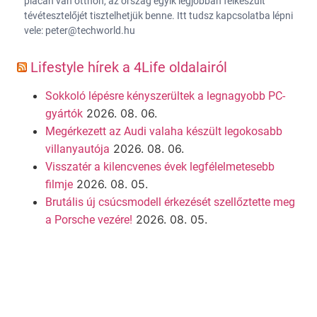
piacán van otthon, az ország egyik legjobban felkészült
tévétesztelőjét tisztelhetjük benne. Itt tudsz kapcsolatba lépni
vele: peter@techworld.hu
Lifestyle hírek a 4Life oldalairól
Sokkoló lépésre kényszerültek a legnagyobb PC-
2026. 08. 06.
gyártók
Megérkezett az Audi valaha készült legokosabb
2026. 08. 06.
villanyautója
Visszatér a kilencvenes évek legfélelmetesebb
2026. 08. 05.
filmje
Brutális új csúcsmodell érkezését szellőztette meg
2026. 08. 05.
a Porsche vezére!