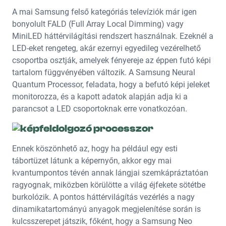
A mai Samsung felső kategóriás televíziók már igen
bonyolult FALD (Full Array Local Dimming) vagy
MiniLED háttérvilágítási rendszert használnak. Ezeknél a
LED-eket rengeteg, akár ezernyi egyedileg vezérelhető
csoportba osztják, amelyek fényereje az éppen futó képi
tartalom függvényében változik. A Samsung Neural
Quantum Processor, feladata, hogy a befutó képi jeleket
monitorozza, és a kapott adatok alapján adja ki a
parancsot a LED csoportoknak erre vonatkozóan.
Ennek köszönhető az, hogy ha például egy esti
tábortüzet látunk a képernyőn, akkor egy mai
kvantumpontos tévén annak lángjai szemkápráztatóan
ragyognak, miközben körülötte a világ éjfekete sötétbe
burkolózik. A pontos háttérvilágítás vezérlés a nagy
dinamikatartományú anyagok megjelenítése során is
kulcsszerepet játszik, főként, hogy a Samsung Neo