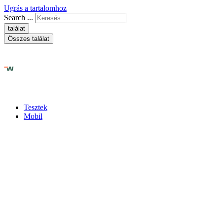
Ugrás a tartalomhoz
Search ...
találat
Összes találat
Tesztek
Mobil