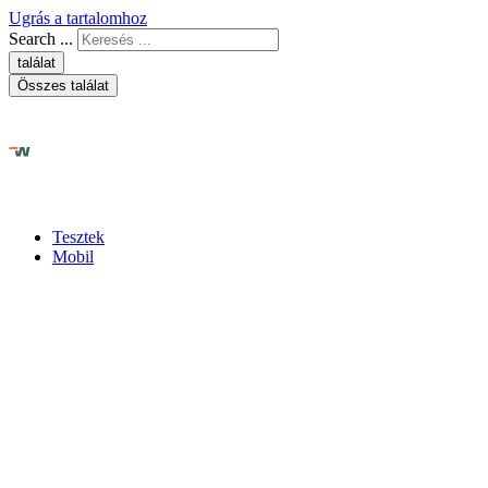
Ugrás a tartalomhoz
Search ...
találat
Összes találat
Tesztek
Mobil