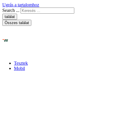
Ugrás a tartalomhoz
Search ...
találat
Összes találat
Tesztek
Mobil