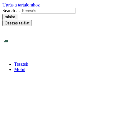
Ugrás a tartalomhoz
Search ...
találat
Összes találat
Tesztek
Mobil