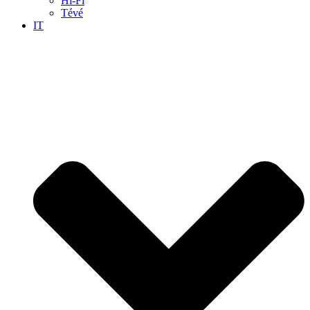
Hi-Fi
Tévé
IT