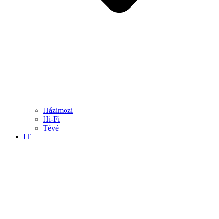
Házimozi
Hi-Fi
Tévé
IT