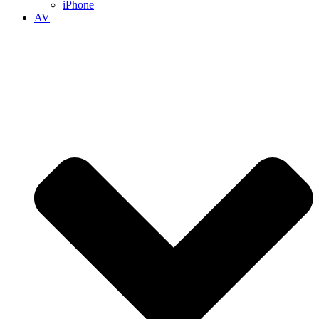
iPhone
AV