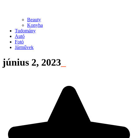
Beauty
Konyha
Tudomány
Autó
Fotó
Járművek
június 2, 2023
_