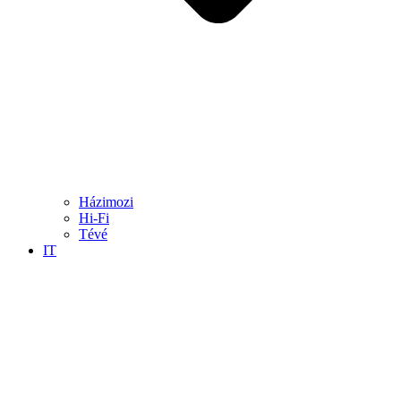
Házimozi
Hi-Fi
Tévé
IT