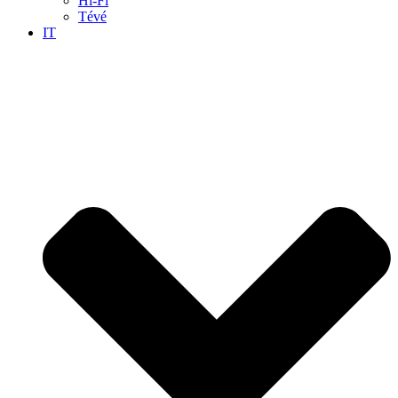
Hi-Fi
Tévé
IT