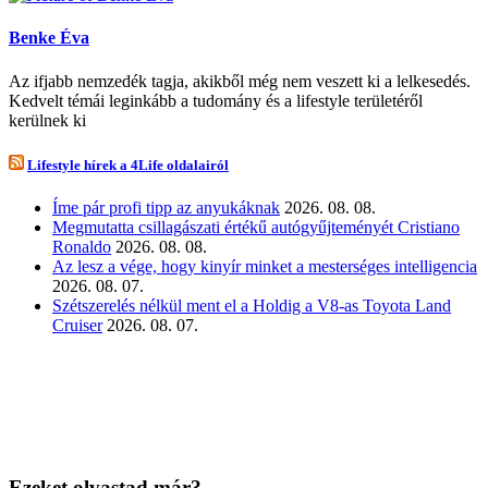
Benke Éva
Az ifjabb nemzedék tagja, akikből még nem veszett ki a lelkesedés.
Kedvelt témái leginkább a tudomány és a lifestyle területéről
kerülnek ki
Lifestyle hírek a 4Life oldalairól
Íme pár profi tipp az anyukáknak
2026. 08. 08.
Megmutatta csillagászati értékű autógyűjteményét Cristiano
Ronaldo
2026. 08. 08.
Az lesz a vége, hogy kinyír minket a mesterséges intelligencia
2026. 08. 07.
Szétszerelés nélkül ment el a Holdig a V8-as Toyota Land
Cruiser
2026. 08. 07.
Ezeket olvastad már?