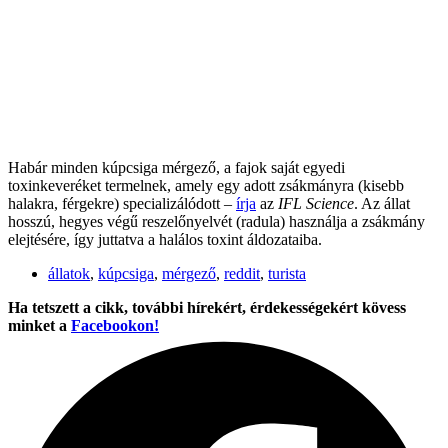
Habár minden kúpcsiga mérgező, a fajok saját egyedi
toxinkeveréket termelnek, amely egy adott zsákmányra (kisebb
halakra, férgekre) specializálódott –
írja
az
IFL Science
. Az állat
hosszú, hegyes végű reszelőnyelvét (radula) használja a zsákmány
elejtésére, így juttatva a halálos toxint áldozataiba.
állatok
,
kúpcsiga
,
mérgező
,
reddit
,
turista
Ha tetszett a cikk, további hírekért, érdekességekért kövess
minket a
Facebookon!