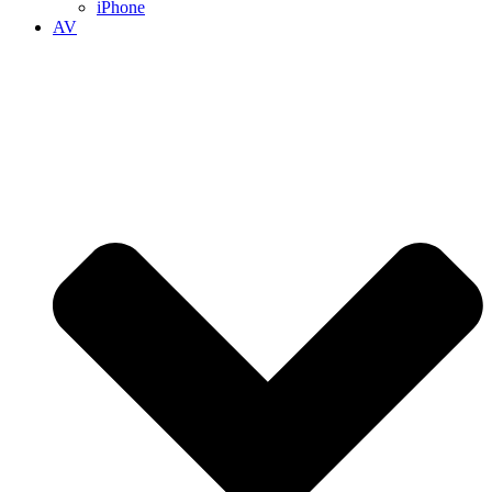
iPhone
AV