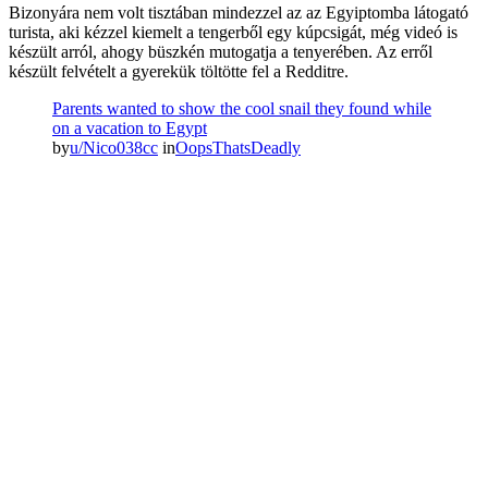
Bizonyára nem volt tisztában mindezzel az az Egyiptomba látogató
turista, aki kézzel kiemelt a tengerből egy kúpcsigát, még videó is
készült arról, ahogy büszkén mutogatja a tenyerében. Az erről
készült felvételt a gyerekük töltötte fel a Redditre.
Parents wanted to show the cool snail they found while
on a vacation to Egypt
by
u/Nico038cc
in
OopsThatsDeadly