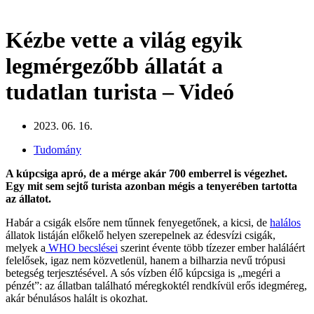
Kézbe vette a világ egyik
legmérgezőbb állatát a
tudatlan turista – Videó
2023. 06. 16.
Tudomány
A kúpcsiga apró, de a mérge akár 700 emberrel is végezhet.
Egy mit sem sejtő turista azonban mégis a tenyerében tartotta
az állatot.
Habár a csigák elsőre nem tűnnek fenyegetőnek, a kicsi, de
halálos
állatok listáján előkelő helyen szerepelnek az édesvízi csigák,
melyek a
WHO becslései
szerint évente több tízezer ember haláláért
felelősek, igaz nem közvetlenül, hanem a bilharzia nevű trópusi
betegség terjesztésével. A sós vízben élő kúpcsiga is „megéri a
pénzét”: az állatban található méregkoktél rendkívül erős idegméreg,
akár bénulásos halált is okozhat.