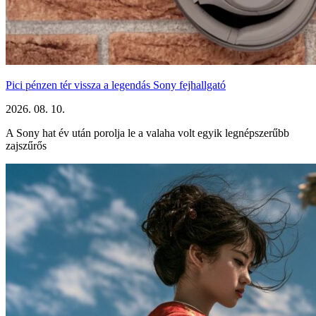
Pici pénzen tér vissza a legendás Sony fejhallgató
2026. 08. 10.
A Sony hat év után porolja le a valaha volt egyik legnépszerűbb
zajszűrős