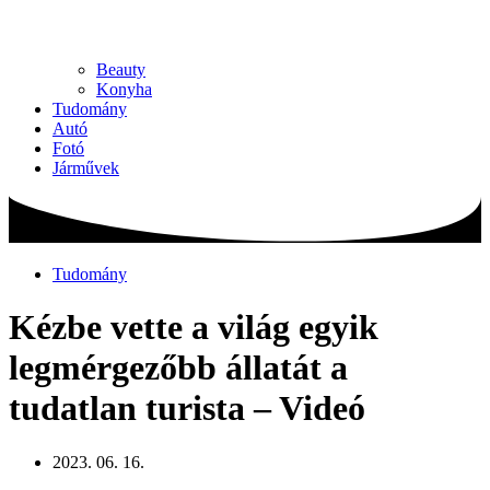
Beauty
Konyha
Tudomány
Autó
Fotó
Járművek
Tudomány
Kézbe vette a világ egyik
legmérgezőbb állatát a
tudatlan turista – Videó
2023. 06. 16.