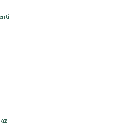
enti
 az