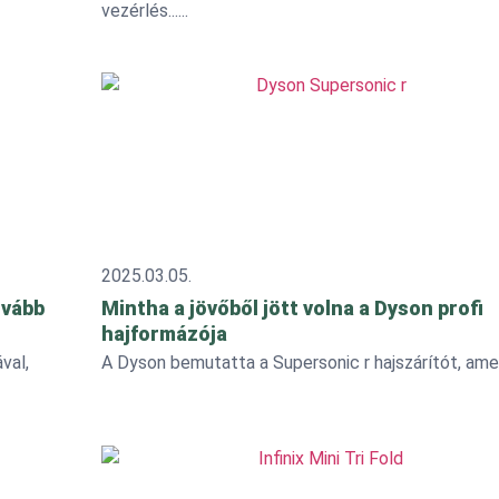
vezérlés...
2025.03.05.
rvább
Mintha a jövőből jött volna a Dyson profi
hajformázója
val,
A Dyson bemutatta a Supersonic r hajszárítót, amely