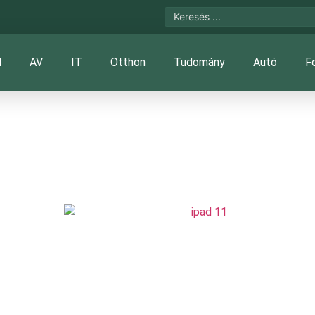
l
AV
IT
Otthon
Tudomány
Autó
F